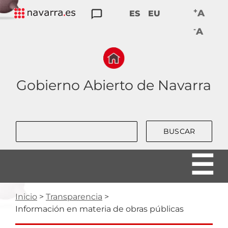
Skip
+
A
ES
EU
to
TRANSPARENCIA
PARTICIPACIÓN
DATOS
RENDICIÓN
BUENAS
-
main
A
ABIERTOS
DE
PRÁCTICAS
navigation
CUENTAS
Gobierno Abierto de Navarra
Buscar
Ruta
Inicio
Transparencia
Información en materia de obras públicas
de