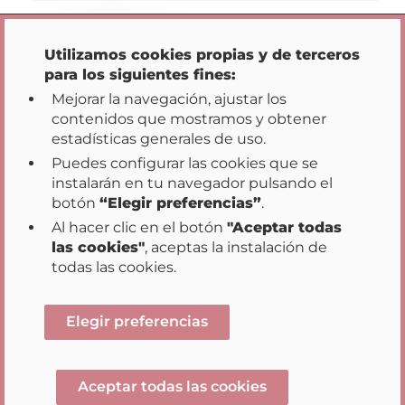
Utilizamos cookies propias y de terceros
para los siguientes fines:
Mejorar la navegación, ajustar los
contenidos que mostramos y obtener
estadísticas generales de uso.
Puedes configurar las cookies que se
instalarán en tu navegador pulsando el
Inicio
Transparencia
Participación
|
|
|
botón
“Elegir preferencias”
.
Datos Abiertos
Acción de Gobierno
|
|
Al hacer clic en el botón
"Aceptar todas
Buenas Prácticas
las cookies"
, aceptas la instalación de
|
|
|
Mapa web
Aviso legal
Accesibilidad
todas las cookies.
|
Sugerencias y reclamaciones
Opciones de privacidad
Elegir preferencias
Aceptar todas las cookies