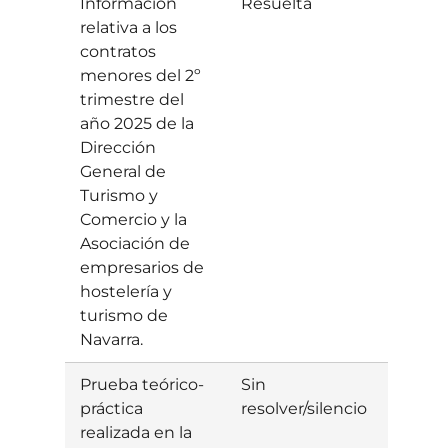
Información
Resuelta
Estim
relativa a los
contratos
menores del 2º
trimestre del
año 2025 de la
Dirección
General de
Turismo y
Comercio y la
Asociación de
empresarios de
hostelería y
turismo de
Navarra.
Prueba teórico-
Sin
práctica
resolver/silencio
realizada en la