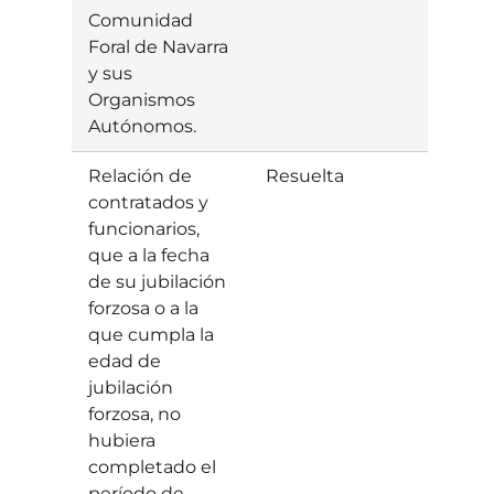
Comunidad
Foral de Navarra
y sus
Organismos
Autónomos.
Relación de
Resuelta
Estim
contratados y
funcionarios,
que a la fecha
de su jubilación
forzosa o a la
que cumpla la
edad de
jubilación
forzosa, no
hubiera
completado el
período de