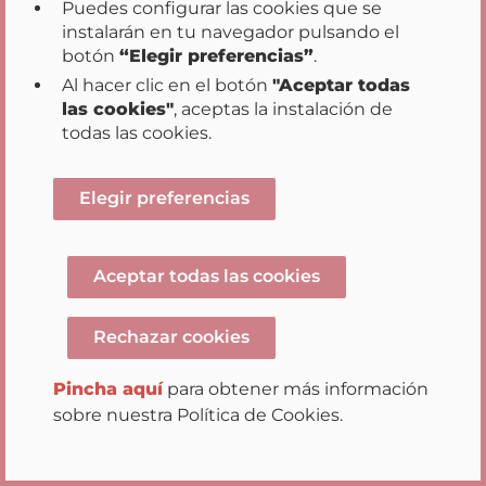
Puedes configurar las cookies que se
de la
instalarán en tu navegador pulsando el
Comunidad
botón
“Elegir preferencias”
.
Foral de Navarra
Al hacer clic en el botón
"Aceptar todas
y sus OO.AA. de
las cookies"
, aceptas la instalación de
las categorías:
todas las cookies.
Administrativo y
Oficial
Elegir preferencias
Administrativo.
Listado de
Resuelta
Estim
Aceptar todas las cookies
números de
plaza de la
plantilla
Rechazar cookies
orgánica de la
Administración
Pincha aquí
para obtener más información
de la
sobre nuestra Política de Cookies.
Comunidad
Foral de Navarra