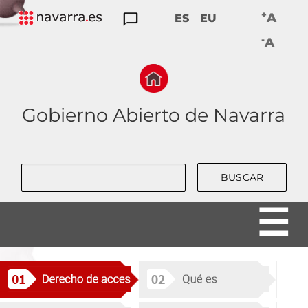
Skip
+
A
ES
EU
to
TRANSPARENCIA
PARTICIPACIÓN
DATOS
RENDICIÓN
BUENAS
-
main
A
ABIERTOS
DE
PRÁCTICAS
navigation
CUENTAS
Gobierno Abierto de Navarra
Buscar