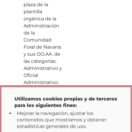
plaza de la
plantilla
orgánica de la
Administración
de la
Comunidad
Foral de Navarra
y sus OO.AA. de
las categorías:
Administrativo y
Oficial
Opciones de privacidad
Administrativo.
Listado de
Resuelta
Estim
Utilizamos cookies propias y de terceros
números de
para los siguientes fines:
plaza de la
Mejorar la navegación, ajustar los
plantilla
contenidos que mostramos y obtener
orgánica de la
estadísticas generales de uso.
Administración