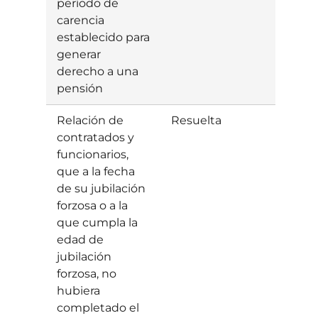
período de
carencia
establecido para
generar
derecho a una
pensión
Relación de
Resuelta
Estim
contratados y
funcionarios,
que a la fecha
de su jubilación
forzosa o a la
que cumpla la
edad de
jubilación
forzosa, no
hubiera
completado el