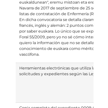
euskaldunean", eremu mistoan eta eremu eusk
Navarra de 2017 de septiembre de 25 se public
listas de contratación de Enfermería (Resoluci
En dicha convocatoria se detalla claramente l
francés, inglés y alemán: 2 puntos como máxim
por saber euskara. Lo único que se explica es 
Foral 55/2009, pero yo no sé cómo interpretar
quiero la información que no se detalla en la c
conocimiento de euskara como mérito en la zo
vascófona.
Herramientas electrónicas que utiliza la Admini
solicitudes y expedientes según las Leyes 39/2
Copia completa del expediente 0009-0T04-