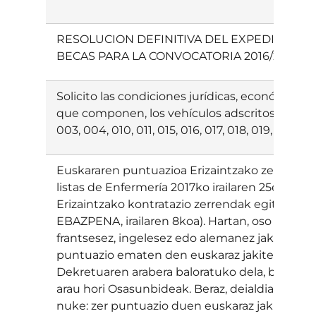
RESOLUCION DEFINITIVA DEL EXPEDIENTE N
BECAS PARA LA CONVOCATORIA 2016/2017
Solicito las condiciones jurídicas, económicas y
que componen, los vehículos adscritos, etc) d
003, 004, 010, 011, 015, 016, 017, 018, 019, 020, 0
Euskararen puntuazioa Erizaintzako zerrendet
listas de Enfermería 2017ko irailaren 25eko Nafa
Erizaintzako kontratazio zerrendak egiteko dei
EBAZPENA, irailaren 8koa). Hartan, oso argi e
frantsesez, ingelesez edo alemanez jakitea: 2
puntuazio ematen den euskaraz jakiteagatik.
Dekretuaren arabera baloratuko dela, baina ni
arau hori Osasunbideak. Beraz, deialdian zeha
nuke: zer puntuazio duen euskaraz jakiteare