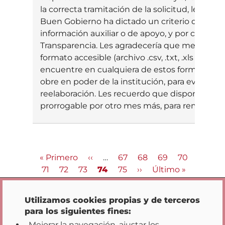
la correcta tramitación de la solicitud, les re
Buen Gobierno ha dictado un criterio de inter
información auxiliar o de apoyo, y por consigui
Transparencia. Les agradecería que me pudieran
formato accesible (archivo .csv, .txt, .xls o .xls
encuentre en cualquiera de estos formatos, s
obre en poder de la institución, para evitar así
reelaboración. Les recuerdo que disponen de
prorrogable por otro mes más, para remitir d
Paginación
Primera
« Primero
Página
‹‹
…
Página
67
Página
68
Página
69
Página
70
Opciones de privacidad
página
Página
71
Página
72
Página
73
anterior
Página
74
Página
75
Siguiente
››
Última
Último »
actual
página
página
Utilizamos cookies propias y de terceros
para los siguientes fines:
Mejorar la navegación, ajustar los