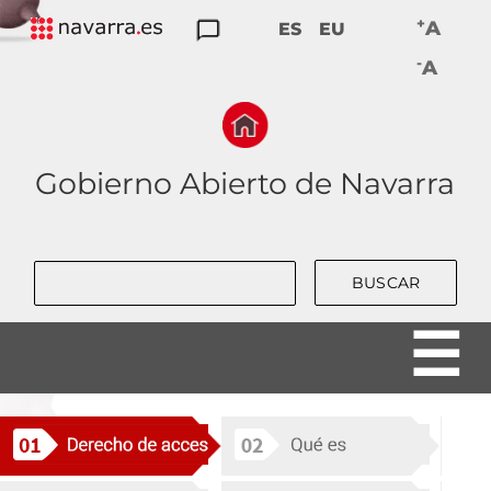
Skip
+
A
ES
EU
to
TRANSPARENCIA
PARTICIPACIÓN
DATOS
RENDICIÓN
BUENAS
-
main
A
ABIERTOS
DE
PRÁCTICAS
navigation
CUENTAS
Gobierno Abierto de Navarra
Buscar