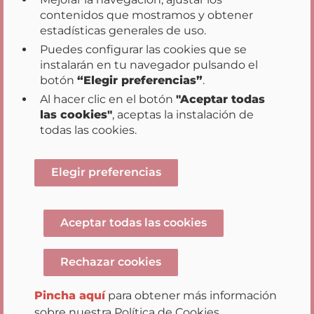
contenidos que mostramos y obtener
estadísticas generales de uso.
Puedes configurar las cookies que se
instalarán en tu navegador pulsando el
Inicio
Transparencia
Participación
|
|
|
botón
“Elegir preferencias”
.
Datos Abiertos
Acción de Gobierno
|
|
Al hacer clic en el botón
"Aceptar todas
Buenas Prácticas
las cookies"
, aceptas la instalación de
|
|
|
Mapa web
Aviso legal
Accesibilidad
todas las cookies.
|
Sugerencias y reclamaciones
Opciones de privacidad
Elegir preferencias
Aceptar todas las cookies
Rechazar cookies
Gobierno de Navarra
Avenida Carlos III 2, Planta
Pincha aquí
para obtener más información
Baja 31012 Pamplona / Iruña Tel.
+34 948 012 012
-
sobre nuestra Política de Cookies.