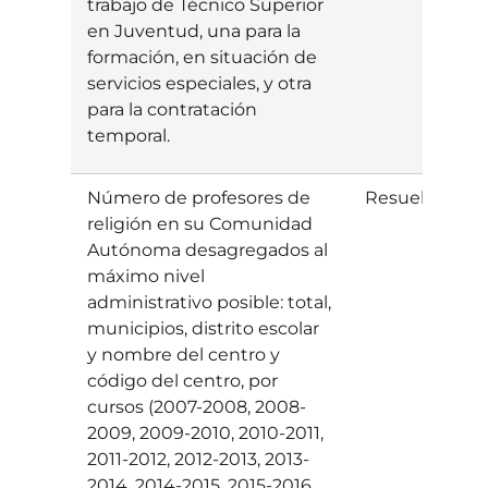
trabajo de Técnico Superior
en Juventud, una para la
formación, en situación de
servicios especiales, y otra
para la contratación
temporal.
Número de profesores de
Resuelta
E
religión en su Comunidad
Autónoma desagregados al
máximo nivel
administrativo posible: total,
municipios, distrito escolar
y nombre del centro y
código del centro, por
cursos (2007-2008, 2008-
2009, 2009-2010, 2010-2011,
2011-2012, 2012-2013, 2013-
2014, 2014-2015, 2015-2016,