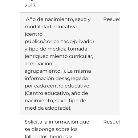
2017.
Año de nacimiento, sexo y
Resuelta
E
modalidad educativa
(centro
público/concertado/privado)
y tipo de medida tomada
(enriquecimiento curricular,
aceleración,
agrupamiento…). La misma
información desagregada
por cada centro educativo.
(Centro educativo, año de
nacimiento, sexo, tipo de
medida adoptada).
Solicita la información que
Resuelta
I
se disponga sobre los
fallecidos, heridos y