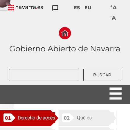
Skip
+
A
ES
EU
to
TRANSPARENCIA
PARTICIPACIÓN
DATOS
RENDICIÓN
BUENAS
-
main
A
ABIERTOS
DE
PRÁCTICAS
navigation
CUENTAS
Gobierno Abierto de Navarra
Buscar