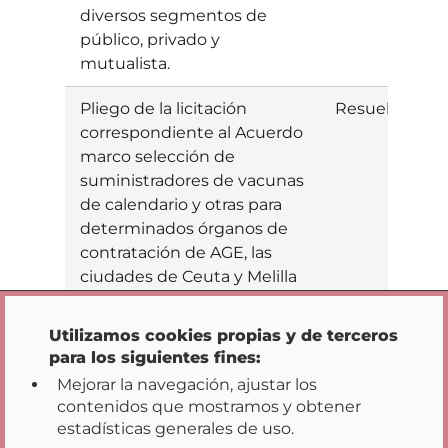
diversos segmentos de
público, privado y
mutualista.
Pliego de la licitación
Resuelta
E
correspondiente al Acuerdo
marco selección de
suministradores de vacunas
de calendario y otras para
determinados órganos de
contratación de AGE, las
Opciones de privacidad
ciudades de Ceuta y Melilla
y varias Comunidades
Autónomas comprendido
Utilizamos cookies propias y de terceros
en el periodo 2008-2010,
para los siguientes fines:
2011-2013 y 2014-2016.
Mejorar la navegación, ajustar los
contenidos que mostramos y obtener
Convenio (subvención
Resuelta
E
estadísticas generales de uso.
directa) que cada año firma