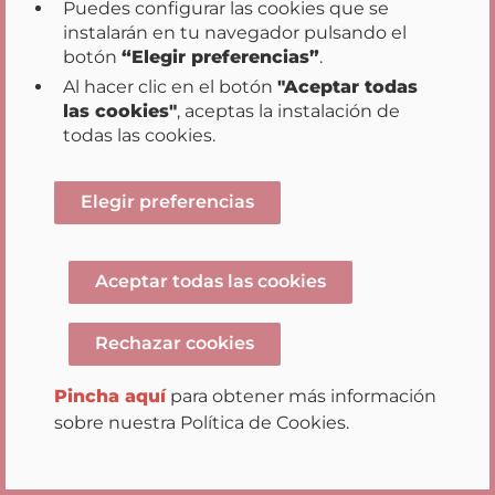
Puedes configurar las cookies que se
el Gobierno de Navarra con
instalarán en tu navegador pulsando el
la Asociación Forestal de
botón
“Elegir preferencias”
.
Navarra (Foresna) para los
Al hacer clic en el botón
"Aceptar todas
años 2017 y previsión del
las cookies"
, aceptas la instalación de
2018.
todas las cookies.
Solicitud de
Resuelta
E
documentación e informes.
Elegir preferencias
Resolución 850E/2017 de 22
de diciembre de 2017
Aceptar todas las cookies
Rechazar cookies
Al objeto de conocer el total
Resuelta
E
de establecimientos
Pincha aquí
para obtener más información
comerciales afectados por
sobre nuestra Política de Cookies.
la declaración de zona de
gran afluencia turística del
municipio de Pamplona