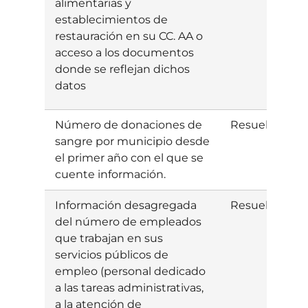
alimentarias y
establecimientos de
restauración en su CC. AA o
acceso a los documentos
donde se reflejan dichos
datos
Número de donaciones de
Resuelta
I
sangre por municipio desde
el primer año con el que se
cuente información.
Información desagregada
Resuelta
E
del número de empleados
que trabajan en sus
servicios públicos de
empleo (personal dedicado
a las tareas administrativas,
a la atención de