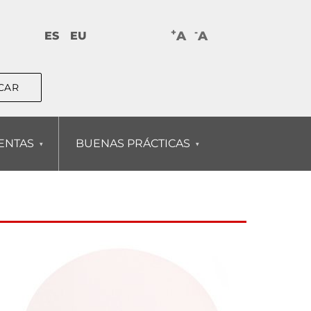
+
-
A
A
ES
EU
ENTAS
BUENAS PRÁCTICAS