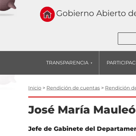
Skip
to
Gobierno Abierto d
main
navigation
Buscar
TRANSPARENCIA
PARTICIPA
Ruta
Inicio
Rendición de cuentas
Rendición d
de
navegación
José María Mauleó
Jefe de Gabinete del Departamen