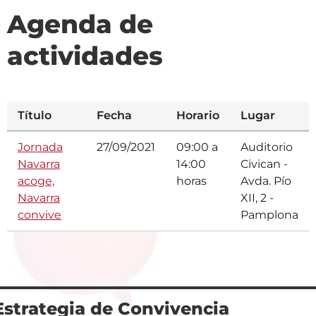
navegación
Agenda de
actividades
Título
Fecha
Horario
Lugar
Jornada
27/09/2021
09:00 a
Auditorio
Navarra
14:00
Civican -
acoge,
horas
Avda. Pío
Navarra
XII, 2 -
convive
Pamplona
Estrategia de Convivencia