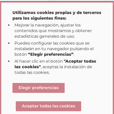
Volver a la ficha general
Utilizamos cookies propias y de terceros
para los siguientes fines:
Mejorar la navegación, ajustar los
contenidos que mostramos y obtener
estadísticas generales de uso.
Puedes configurar las cookies que se
instalarán en tu navegador pulsando el
Inicio
Transparencia
Participación
|
|
|
botón
“Elegir preferencias”
.
Datos Abiertos
Acción de Gobierno
|
|
Al hacer clic en el botón
"Aceptar todas
Buenas Prácticas
las cookies"
, aceptas la instalación de
|
|
|
Mapa web
Aviso legal
Accesibilidad
todas las cookies.
|
Sugerencias y reclamaciones
Opciones de privacidad
Elegir preferencias
Aceptar todas las cookies