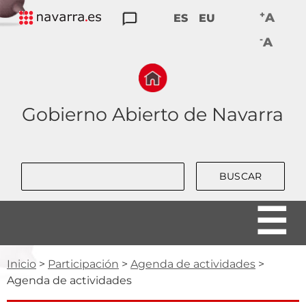
Skip
+
A
ES
EU
to
TRANSPARENCIA
PARTICIPACIÓN
DATOS
RENDICIÓN
BUENAS
-
main
A
ABIERTOS
DE
PRÁCTICAS
navigation
CUENTAS
Gobierno Abierto de Navarra
Buscar
Ruta
Inicio
Participación
Agenda de actividades
Agenda de actividades
de