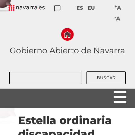
Skip
+
A
ES
EU
to
TRANSPARENCIA
PARTICIPACIÓN
DATOS
RENDICIÓN
BUENAS
-
main
A
ABIERTOS
DE
PRÁCTICAS
navigation
CUENTAS
Gobierno Abierto de Navarra
Buscar
Estella ordinaria
discapacidad