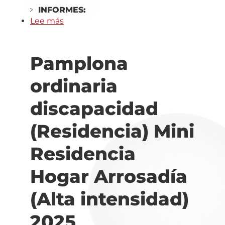
INFORMES:
Lee más
sobre
Estella
ordinaria
Pamplona
discapacidad
(Residencia)
ordinaria
Vivienda
con
discapacidad
apoyos
de
(Residencia) Mini
alta
intensidad
Residencia
Las
Torchas
Hogar Arrosadía
2025
(Alta intensidad)
2025