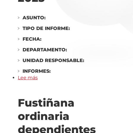
ASUNTO:
TIPO DE INFORME:
FECHA:
DEPARTAMENTO:
UNIDAD RESPONSABLE:
INFORMES:
Lee más
sobre
Pamplona
ordinaria
Fustiñana
discapacidad
(Residencia)
ordinaria
Mini
Residencia
dependientes
Hogar