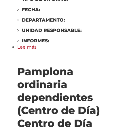
FECHA:
DEPARTAMENTO:
UNIDAD RESPONSABLE:
INFORMES:
Lee más
sobre
Pamplona
ordinaria
Pamplona
dependientes
(Centro
ordinaria
de
Día)
dependientes
Centro
de
(Centro de Día)
Día
Solera
Centro de Día
Txantrea