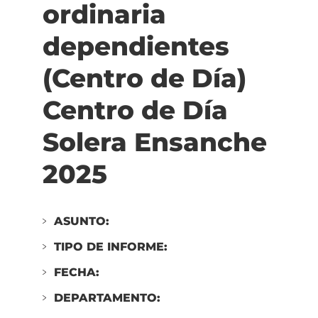
ordinaria
de
Día)
dependientes
Centro
de
(Centro de Día)
Día
Solera
Centro de Día
Monjardín
2025
Solera Ensanche
2025
ASUNTO:
TIPO DE INFORME:
FECHA:
DEPARTAMENTO: