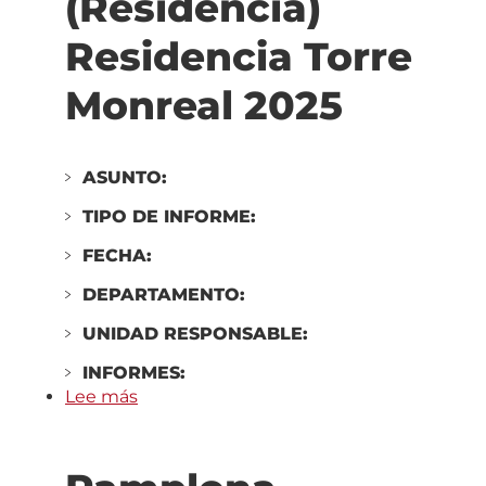
(Residencia)
2025
Residencia Torre
Monreal 2025
ASUNTO:
TIPO DE INFORME:
FECHA:
DEPARTAMENTO:
UNIDAD RESPONSABLE:
INFORMES:
Lee más
sobre
Tudela
ordinaria
dependientes