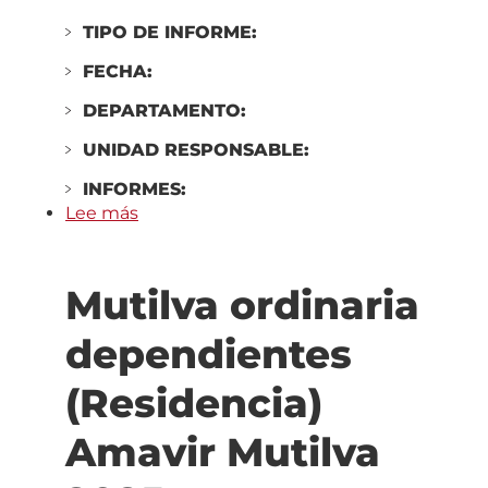
TIPO DE INFORME:
FECHA:
DEPARTAMENTO:
UNIDAD RESPONSABLE:
INFORMES:
Lee más
sobre
Sarriguren
ordinaria
Mutilva ordinaria
dependientes
(Residencia)
dependientes
Amavir
Valle
(Residencia)
de
Egüés
Amavir Mutilva
2025