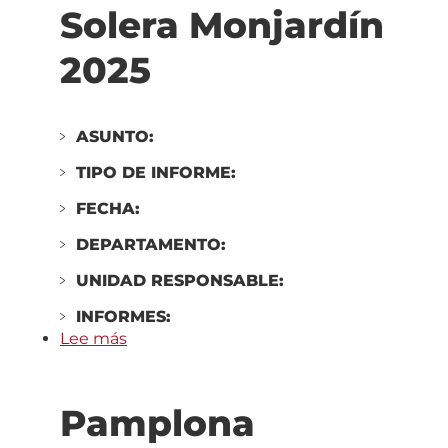
2025
Solera Monjardín
2025
ASUNTO:
TIPO DE INFORME:
FECHA:
DEPARTAMENTO:
UNIDAD RESPONSABLE:
INFORMES:
Lee más
sobre
Pamplona
ordinaria
Pamplona
dependientes
(Centro