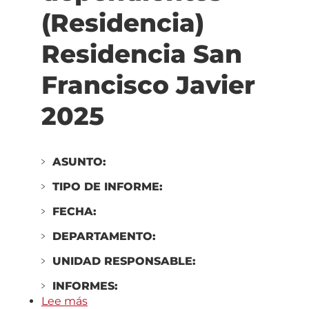
Arrosadía
(Residencia)
(Alta
intensidad)
Residencia San
2025
Francisco Javier
2025
ASUNTO:
TIPO DE INFORME:
FECHA:
DEPARTAMENTO:
UNIDAD RESPONSABLE:
INFORMES:
Lee más
sobre