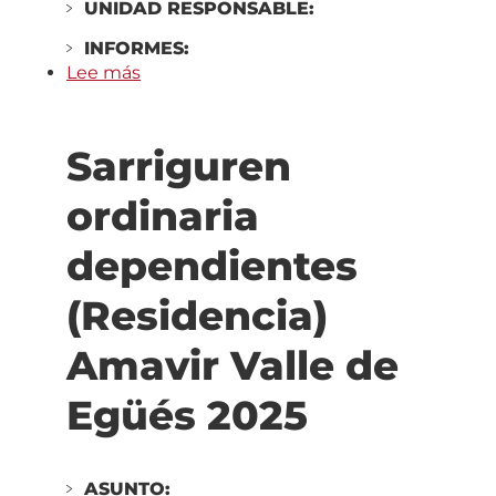
UNIDAD RESPONSABLE:
INFORMES:
Lee más
sobre
Pamplona
ordinaria
Sarriguren
dependientes
(Centro
ordinaria
de
Día)
dependientes
Centro
de
(Residencia)
Día
Solera
Amavir Valle de
Ensanche
2025
Egüés 2025
ASUNTO: