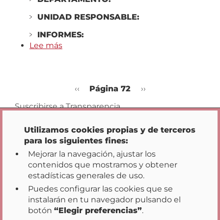
UNIDAD RESPONSABLE:
INFORMES:
Lee más
sobre
Pamplona
ordinaria
dependientes
Paginación
Página
‹‹
Página 72
Siguiente
››
(Residencia)
Opciones de privacidad
anterior
página
Residencia
Suscribirse a Transparencia
Domusvi
Pamplona
Utilizamos cookies propias y de terceros
2025
para los siguientes fines:
Mejorar la navegación, ajustar los
contenidos que mostramos y obtener
estadísticas generales de uso.
Puedes configurar las cookies que se
instalarán en tu navegador pulsando el
Inicio
Transparencia
Participación
|
|
|
botón
“Elegir preferencias”
.
Datos Abiertos
Acción de Gobierno
|
|