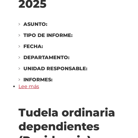
2025
ASUNTO:
TIPO DE INFORME:
FECHA:
DEPARTAMENTO:
UNIDAD RESPONSABLE:
INFORMES:
Lee más
sobre
Mutilva
ordinaria
Tudela ordinaria
dependientes
(Residencia)
dependientes
Amavir
Mutilva