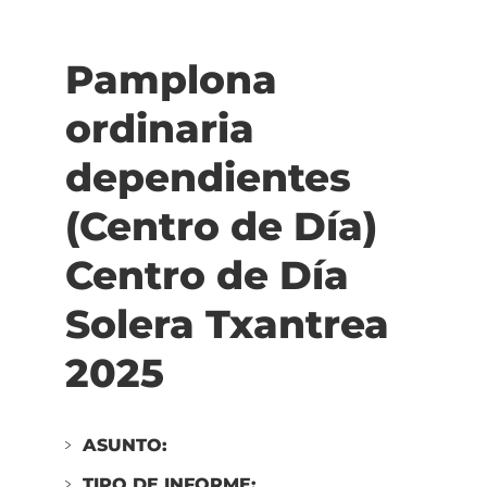
Fustiñana
ordinaria
Pamplona
dependientes
(Residencia)
ordinaria
Residencia
San
dependientes
Francisco
Javier
(Centro de Día)
2025
Centro de Día
Solera Txantrea
2025
ASUNTO:
TIPO DE INFORME: