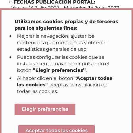
FECHAS PUBLICACIÓN PORTAL:
Opciones de privacidad
Fechas
Martes, 14 Julio, 2026
-
Miércoles, 14 Julio, 2027
publicación
portal
Utilizamos cookies propias y de terceros
para los siguientes fines:
Mejorar la navegación, ajustar los
contenidos que mostramos y obtener
estadísticas generales de uso.
Puedes configurar las cookies que se
instalarán en tu navegador pulsando el
Inicio
Transparencia
Participación
|
|
|
botón
“Elegir preferencias”
.
Datos Abiertos
Acción de Gobierno
|
|
Al hacer clic en el botón
"Aceptar todas
Buenas Prácticas
las cookies"
, aceptas la instalación de
|
|
|
Mapa web
Aviso legal
Accesibilidad
todas las cookies.
|
Sugerencias y reclamaciones
Opciones de privacidad
Elegir preferencias
Aceptar todas las cookies