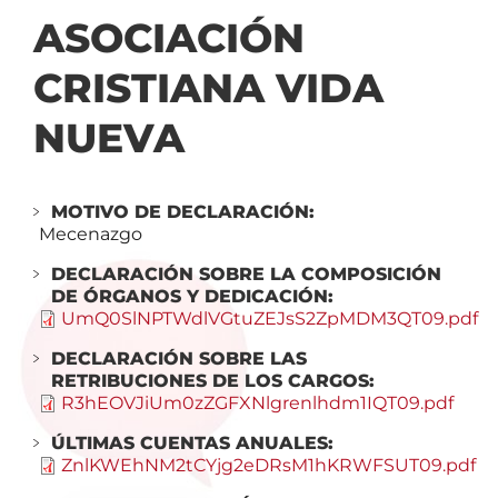
navegación
ASOCIACIÓN
CRISTIANA VIDA
NUEVA
MOTIVO DE DECLARACIÓN:
Mecenazgo
DECLARACIÓN SOBRE LA COMPOSICIÓN
DE ÓRGANOS Y DEDICACIÓN:
UmQ0SlNPTWdlVGtuZEJsS2ZpMDM3QT09.pdf
DECLARACIÓN SOBRE LAS
RETRIBUCIONES DE LOS CARGOS:
R3hEOVJiUm0zZGFXNlgrenlhdm1IQT09.pdf
ÚLTIMAS CUENTAS ANUALES:
ZnlKWEhNM2tCYjg2eDRsM1hKRWFSUT09.pdf