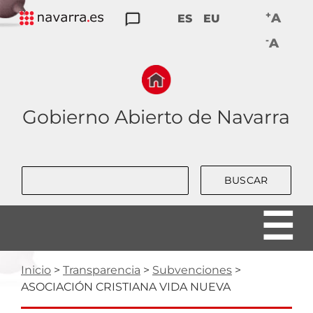
Skip
+
A
ES
EU
to
TRANSPARENCIA
PARTICIPACIÓN
DATOS
RENDICIÓN
BUENAS
-
main
A
ABIERTOS
DE
PRÁCTICAS
navigation
CUENTAS
Gobierno Abierto de Navarra
Buscar
Ruta
Inicio
Transparencia
Subvenciones
ASOCIACIÓN CRISTIANA VIDA NUEVA
de