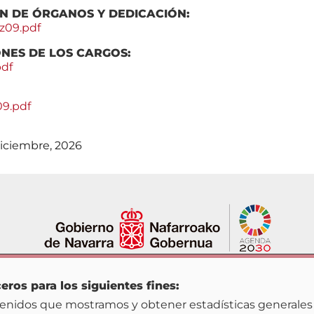
N DE ÓRGANOS Y DEDICACIÓN:
09.pdf
NES DE LOS CARGOS:
df
9.pdf
Diciembre, 2026
Opciones de privacidad
Participación
Datos Abiertos
Acción de Gob
|
|
eros para los siguientes fines:
|
|
|
so legal
Accesibilidad
Sugerencias y reclamaciones
Opcion
ntenidos que mostramos y obtener estadísticas generales