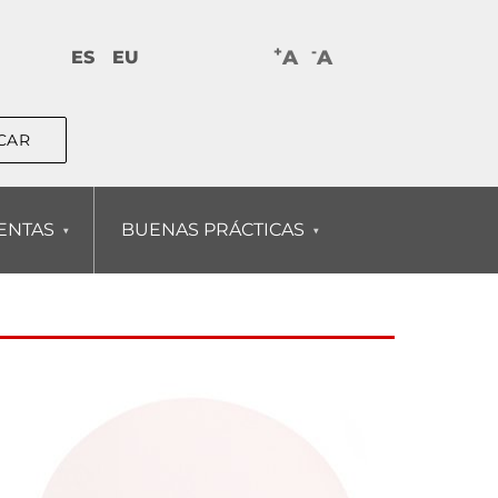
+
-
A
A
ES
EU
ENTAS
BUENAS PRÁCTICAS