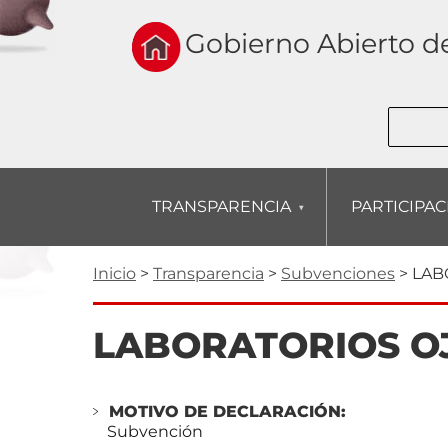
Skip
to
Gobierno Abierto d
main
navigation
Buscar
TRANSPARENCIA
PARTICIPA
Ruta
Inicio
Transparencia
Subvenciones
LAB
de
LABORATORIOS OJ
navegación
MOTIVO DE DECLARACIÓN:
Subvención