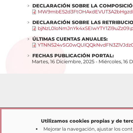
DECLARACIÓN SOBRE LA COMPOSICIÓ
MW9mbE52d3FtOHAxdEVUT3A2bHgzdz
DECLARACIÓN SOBRE LAS RETRIBUCIO
bjNzL0loNmJnYk4xSEIwYTY1Zi9uZz09.p
ÚLTIMAS CUENTAS ANUALES:
YTNNS24vSG0wQUlQQkNvdFN3ZlVJdz0
FECHAS PUBLICACIÓN PORTAL:
Fechas
Martes, 16 Diciembre, 2025
-
Miércoles, 16 
publicación
portal
Inicio
Transparencia
|
|
Utilizamos cookies propias y de terc
|
Mapa web
Avi
Mejorar la navegación, ajustar los co