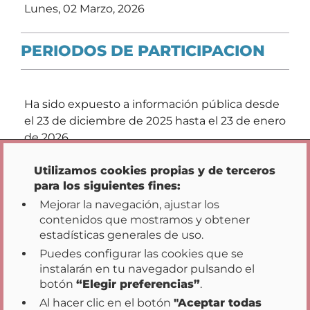
Lunes, 02 Marzo, 2026
PERIODOS DE PARTICIPACION
Ha sido expuesto a información pública desde
el 23 de diciembre de 2025 hasta el 23 de enero
Opciones de privacidad
de 2026
Utilizamos cookies propias y de terceros
para los siguientes fines:
Mejorar la navegación, ajustar los
contenidos que mostramos y obtener
estadísticas generales de uso.
Puedes configurar las cookies que se
instalarán en tu navegador pulsando el
Inicio
Transparencia
Participación
|
|
|
botón
“Elegir preferencias”
.
Datos Abiertos
Acción de Gobierno
|
|
Al hacer clic en el botón
"Aceptar todas