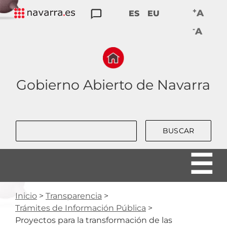
Skip
+
A
ES
EU
to
TRANSPARENCIA
PARTICIPACIÓN
DATOS
RENDICIÓN
BUENAS
-
main
A
ABIERTOS
DE
PRÁCTICAS
navigation
CUENTAS
Gobierno Abierto de Navarra
Buscar
Ruta
Inicio
Transparencia
Trámites de Información Pública
de
Proyectos para la transformación de las