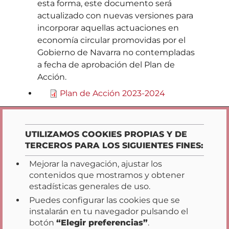
esta forma, este documento será
actualizado con nuevas versiones para
incorporar aquellas actuaciones en
economía circular promovidas por el
Gobierno de Navarra no contempladas
a fecha de aprobación del Plan de
Acción.
Plan de Acción 2023-2024
Opciones de privacidad
UTILIZAMOS COOKIES PROPIAS Y DE
TERCEROS PARA LOS SIGUIENTES FINES:
Mejorar la navegación, ajustar los
contenidos que mostramos y obtener
estadísticas generales de uso.
Puedes configurar las cookies que se
instalarán en tu navegador pulsando el
Inicio
Transparencia
Participación
|
|
|
botón
“Elegir preferencias”
.
Datos Abiertos
Acción de Gobierno
|
|