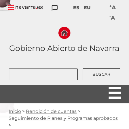
Skip
+
A
ES
EU
to
TRANSPARENCIA
PARTICIPACIÓN
DATOS
RENDICIÓN
BUENAS
-
main
A
ABIERTOS
DE
PRÁCTICAS
navigation
CUENTAS
Gobierno Abierto de Navarra
Buscar
Inicio
Rendición de cuentas
Seguimiento de Planes y Programas aprobados
RUTA