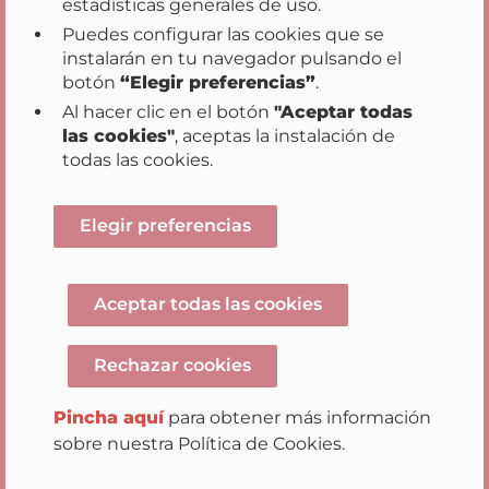
estadísticas generales de uso.
Puedes configurar las cookies que se
instalarán en tu navegador pulsando el
Inicio
Transparencia
Participación
|
|
|
botón
“Elegir preferencias”
.
Datos Abiertos
Acción de Gobierno
|
|
Al hacer clic en el botón
"Aceptar todas
Buenas Prácticas
las cookies"
, aceptas la instalación de
|
|
|
Mapa web
Aviso legal
Accesibilidad
todas las cookies.
|
Sugerencias y reclamaciones
Opciones de privacidad
Elegir preferencias
Aceptar todas las cookies
Rechazar cookies
Gobierno de Navarra
Avenida Carlos III 2, Planta
Pincha aquí
para obtener más información
Baja 31012 Pamplona / Iruña Tel.
+34 948 012 012
-
sobre nuestra Política de Cookies.
navarra@navarra.es