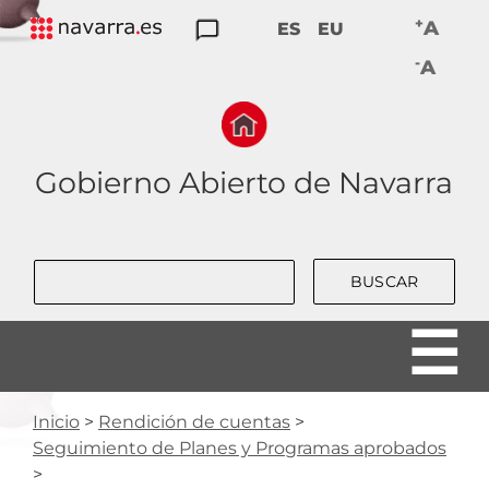
Skip
+
A
ES
EU
to
TRANSPARENCIA
PARTICIPACIÓN
DATOS
RENDICIÓN
BUENAS
-
main
A
ABIERTOS
DE
PRÁCTICAS
navigation
CUENTAS
Gobierno Abierto de Navarra
Buscar
Inicio
Rendición de cuentas
Seguimiento de Planes y Programas aprobados
RUTA