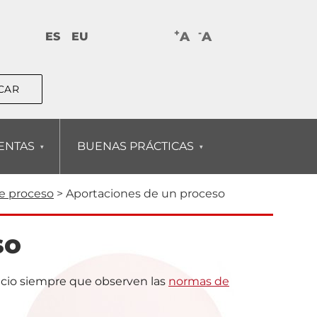
+
-
A
A
ES
EU
ENTAS
BUENAS PRÁCTICAS
te proceso
Aportaciones de un proceso
so
acio siempre que observen las
normas de