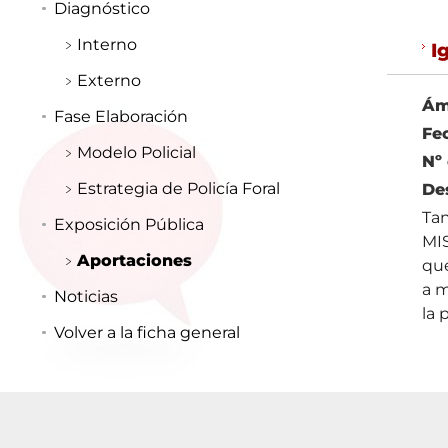
Diagnóstico
Interno
I
Externo
Ám
Fase Elaboración
Fe
Modelo Policial
Nº
Estrategia de Policía Foral
De
Tan
Exposición Pública
MIS
Aportaciones
que
a m
Noticias
la 
Volver a la ficha general