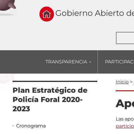
Skip
to
Gobierno Abierto d
main
navigation
Buscar
TRANSPARENCIA
PARTICIPA
Rut
Inicio
Plan Estratégico de
de
Policía Foral 2020-
Ap
nav
2023
Las apo
Cronograma
partici