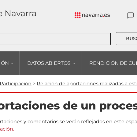
e Navarra
CIÓN
DATOS ABIERTOS
RENDICIÓN DE CU
a
Participación
Relación de aportaciones realizadas a es
ortaciones de un proce
egación
rtaciones y comentarios se verán reflejados en este esp
pación.