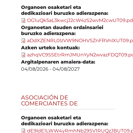
Organoen osaketari eta
dedikazioari buruzko adierazpena:
OG1uQk5aL3kwcjJ2cW4zS2wvM2cwUT09.pd
Organoetan dauden ordainsariei
buruzko adierazpena:
aDdXZENRL0lzVW9NOHVSZnFRVnlXUT09.p
Azken urteko kontuak:
azhqVC9SSEtrRmJMUnYyN2wvazFDQT09.p
Argitalpenaren amaiera-data:
04/08/2026
-
04/08/2027
ASOCIACIÓN DE
COMERCIANTES DE
Organoen osaketari eta
dedikazioari buruzko adierazpena:
dE9ldE1LWW4yRmhNb29SV1RUQzJBUT09.p