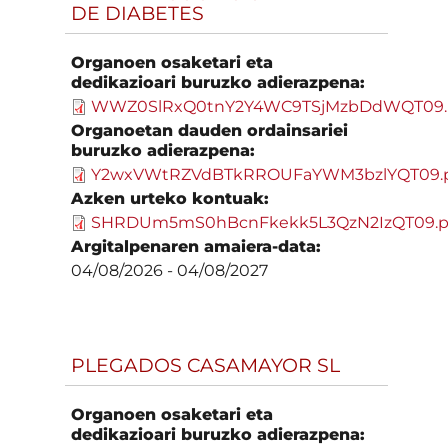
DE DIABETES
Organoen osaketari eta
dedikazioari buruzko adierazpena:
WWZ0SlRxQ0tnY2Y4WC9TSjMzbDdWQT09.
Organoetan dauden ordainsariei
buruzko adierazpena:
Y2wxVWtRZVdBTkRROUFaYWM3bzlYQT09.
Azken urteko kontuak:
SHRDUm5mS0hBcnFkekk5L3QzN2IzQT09.p
Argitalpenaren amaiera-data:
04/08/2026
-
04/08/2027
PLEGADOS CASAMAYOR SL
Organoen osaketari eta
dedikazioari buruzko adierazpena: