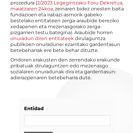
prozedura (
2/2023 Legegintzako Foru Dekretua,
maiatzaren 24koa
, zeinaren bidez onesten baita
fundazioen eta irabazi-asmorik gabeko
bestelako entitateen zerga-araubide bereziko
xedapenen eta mezenasgorako zerga-
pizgarrien testu bategina). Araubide horren
onuradun diren entitateek
dirulaguntza
publikoen onuradunei ezarritako gardentasun
betebeharrak ere bete behar dituzte.
Ondoren erakusten den zerrendako erakunde
pribatuak dirulaguntzen edo mezenasgo
sozialaren onuradunak dira eta gardentasun-
adierazpenaren betebeharra dute.
Entidad