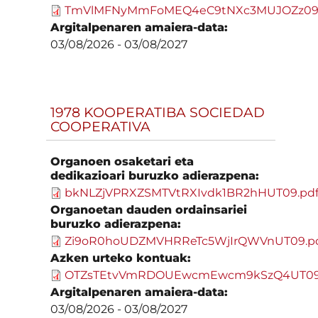
TmVlMFNyMmFoMEQ4eC9tNXc3MUJOZz09.
Argitalpenaren amaiera-data:
03/08/2026
-
03/08/2027
1978 KOOPERATIBA SOCIEDAD
COOPERATIVA
Organoen osaketari eta
dedikazioari buruzko adierazpena:
bkNLZjVPRXZSMTVtRXIvdk1BR2hHUT09.pd
Organoetan dauden ordainsariei
buruzko adierazpena:
Zi9oR0hoUDZMVHRReTc5WjIrQWVnUT09.p
Azken urteko kontuak:
OTZsTEtvVmRDOUEwcmEwcm9kSzQ4UT09
Argitalpenaren amaiera-data:
03/08/2026
-
03/08/2027