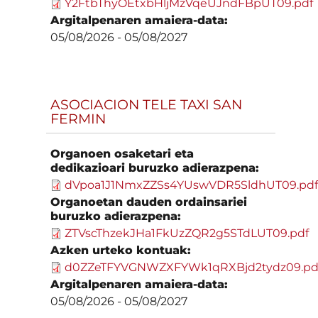
Y2FtbThyOEtxbHljMzVqeUJndFBpUT09.pdf
Argitalpenaren amaiera-data:
05/08/2026
-
05/08/2027
ASOCIACION TELE TAXI SAN
FERMIN
Organoen osaketari eta
dedikazioari buruzko adierazpena:
dVpoa1J1NmxZZSs4YUswVDR5SldhUT09.pd
Organoetan dauden ordainsariei
buruzko adierazpena:
ZTVscThzekJHa1FkUzZQR2g5STdLUT09.pdf
Azken urteko kontuak:
d0ZZeTFYVGNWZXFYWk1qRXBjd2tydz09.pd
Argitalpenaren amaiera-data:
05/08/2026
-
05/08/2027