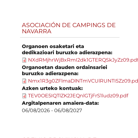
ASOCIACIÓN DE CAMPINGS DE
NAVARRA
Organoen osaketari eta
dedikazioari buruzko adierazpena:
NXdRMjhrWjBxRmI2dk1GTERQSkJyZz09.pd
Organoetan dauden ordainsariei
buruzko adierazpena:
Nmx1R3g0ZFlmaDlNTmVCUlRUNTI5Zz09.pd
Azken urteko kontuak:
TEV0OE5IQTlZK2JEQnlGTjFrS1ludz09.pdf
Argitalpenaren amaiera-data:
06/08/2026
-
06/08/2027