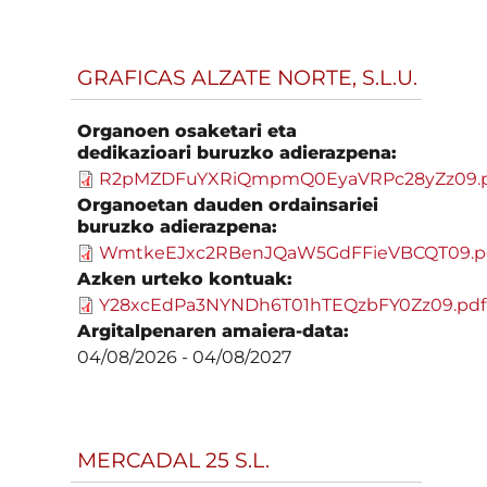
GRAFICAS ALZATE NORTE, S.L.U.
Organoen osaketari eta
dedikazioari buruzko adierazpena:
R2pMZDFuYXRiQmpmQ0EyaVRPc28yZz09.
Organoetan dauden ordainsariei
buruzko adierazpena:
WmtkeEJxc2RBenJQaW5GdFFieVBCQT09.p
Azken urteko kontuak:
Y28xcEdPa3NYNDh6T01hTEQzbFY0Zz09.pdf
Argitalpenaren amaiera-data:
04/08/2026
-
04/08/2027
MERCADAL 25 S.L.