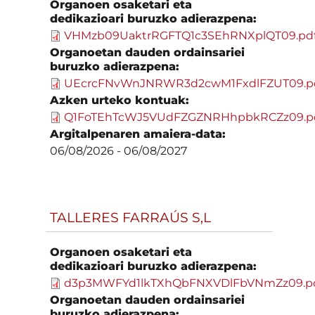
Organoen osaketari eta
dedikazioari buruzko adierazpena:
VHMzb09UaktrRGFTQ1c3SEhRNXplQT09.pd
Organoetan dauden ordainsariei
buruzko adierazpena:
UEcrcFNvWnJNRWR3d2cwM1FxdlFZUT09.p
Azken urteko kontuak:
Q1FoTEhTcWJ5VUdFZGZNRHhpbkRCZz09.p
Argitalpenaren amaiera-data:
06/08/2026
-
06/08/2027
TALLERES FARRAÚS S,L
Organoen osaketari eta
dedikazioari buruzko adierazpena:
d3p3MWFYd1lkTXhQbFNXVDlFbVNmZz09.p
Organoetan dauden ordainsariei
buruzko adierazpena: