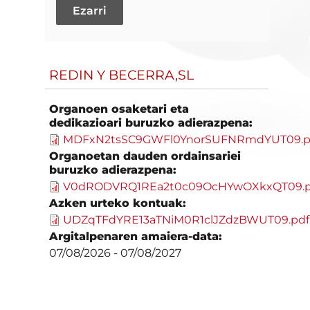
REDIN Y BECERRA,SL
Organoen osaketari eta
dedikazioari buruzko adierazpena:
MDFxN2tsSC9GWFl0YnorSUFNRmdYUT09.p
Organoetan dauden ordainsariei
buruzko adierazpena:
V0dRODVRQ1REa2t0c09OcHYwOXkxQT09.p
Azken urteko kontuak:
UDZqTFdYRE13aTNiM0R1clJZdzBWUT09.pdf
Argitalpenaren amaiera-data:
07/08/2026
-
07/08/2027