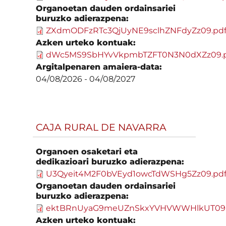
Organoetan dauden ordainsariei
buruzko adierazpena:
ZXdmODFzRTc3QjUyNE9sclhZNFdyZz09.pd
Azken urteko kontuak:
dWc5MS9SbHYvVkpmbTZFT0N3N0dXZz09.
Argitalpenaren amaiera-data:
04/08/2026
-
04/08/2027
CAJA RURAL DE NAVARRA
Organoen osaketari eta
dedikazioari buruzko adierazpena:
U3Qyeit4M2F0bVEyd1owcTdWSHg5Zz09.pd
Organoetan dauden ordainsariei
buruzko adierazpena:
ektBRnUyaG9meUZnSkxYVHVWWHlkUT09.
Azken urteko kontuak: