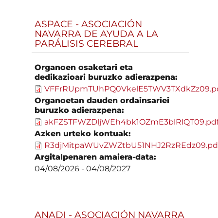
ASPACE - ASOCIACIÓN
NAVARRA DE AYUDA A LA
PARÁLISIS CEREBRAL
Organoen osaketari eta
dedikazioari buruzko adierazpena:
VFFrRUpmTUhPQ0VkelE5TWV3TXdkZz09.p
Organoetan dauden ordainsariei
buruzko adierazpena:
akFZSTFWZDljWEh4bk1OZmE3blRlQT09.pd
Azken urteko kontuak:
R3djMitpaWUvZWZtbU51NHJ2RzREdz09.pd
Argitalpenaren amaiera-data:
04/08/2026
-
04/08/2027
ANADI - ASOCIACIÓN NAVARRA