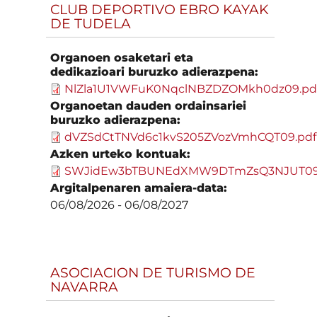
CLUB DEPORTIVO EBRO KAYAK
DE TUDELA
Organoen osaketari eta
dedikazioari buruzko adierazpena:
NlZla1U1VWFuK0NqclNBZDZOMkh0dz09.pd
Organoetan dauden ordainsariei
buruzko adierazpena:
dVZSdCtTNVd6c1kvS205ZVozVmhCQT09.pdf
Azken urteko kontuak:
SWJidEw3bTBUNEdXMW9DTmZsQ3NJUT09
Argitalpenaren amaiera-data:
06/08/2026
-
06/08/2027
ASOCIACION DE TURISMO DE
NAVARRA