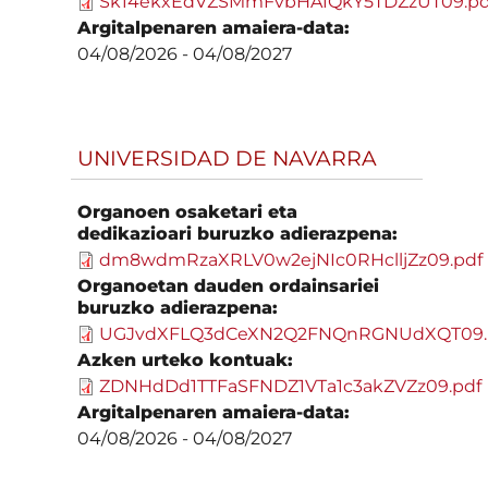
Sk14ekxEdVZSMmFvbHA1QkY5TDZzUT09.pd
Argitalpenaren amaiera-data:
04/08/2026
-
04/08/2027
UNIVERSIDAD DE NAVARRA
Organoen osaketari eta
dedikazioari buruzko adierazpena:
dm8wdmRzaXRLV0w2ejNIc0RHclljZz09.pdf
Organoetan dauden ordainsariei
buruzko adierazpena:
UGJvdXFLQ3dCeXN2Q2FNQnRGNUdXQT09.
Azken urteko kontuak:
ZDNHdDd1TTFaSFNDZ1VTa1c3akZVZz09.pdf
Argitalpenaren amaiera-data:
04/08/2026
-
04/08/2027