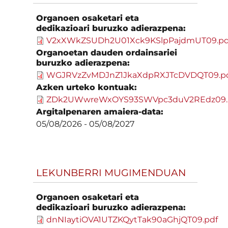
Organoen osaketari eta
dedikazioari buruzko adierazpena:
V2xXWkZSUDh2U01Xck9KSlpPajdmUT09.pd
Organoetan dauden ordainsariei
buruzko adierazpena:
WGJRVzZvMDJnZ1JkaXdpRXJTcDVDQT09.p
Azken urteko kontuak:
ZDk2UWwreWxOYS93SWVpc3duV2REdz09.
Argitalpenaren amaiera-data:
05/08/2026
-
05/08/2027
LEKUNBERRI MUGIMENDUAN
Organoen osaketari eta
dedikazioari buruzko adierazpena:
dnNIaytiOVA1UTZKQytTak90aGhjQT09.pdf