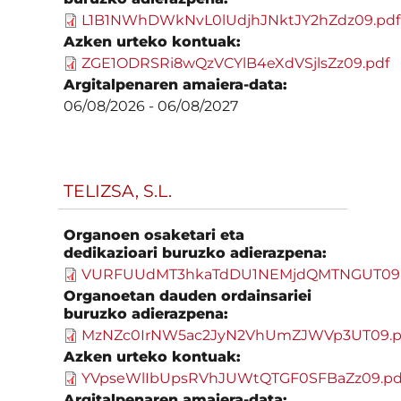
L1B1NWhDWkNvL0lUdjhJNktJY2hZdz09.pdf
Azken urteko kontuak:
ZGE1ODRSRi8wQzVCYlB4eXdVSjlsZz09.pdf
Argitalpenaren amaiera-data:
06/08/2026
-
06/08/2027
TELIZSA, S.L.
Organoen osaketari eta
dedikazioari buruzko adierazpena:
VURFUUdMT3hkaTdDU1NEMjdQMTNGUT09.
Organoetan dauden ordainsariei
buruzko adierazpena:
MzNZc0IrNW5ac2JyN2VhUmZJWVp3UT09.p
Azken urteko kontuak:
YVpseWlIbUpsRVhJUWtQTGF0SFBaZz09.pd
Argitalpenaren amaiera-data: