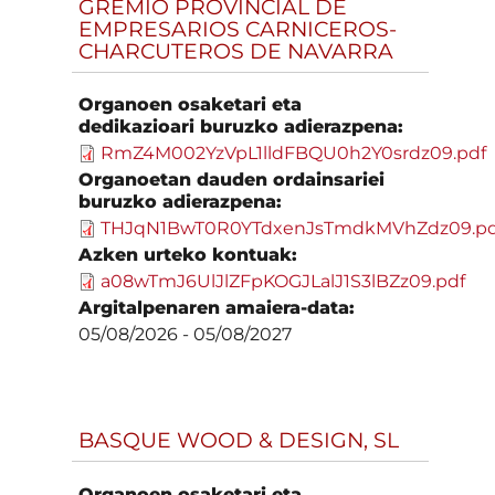
GREMIO PROVINCIAL DE
EMPRESARIOS CARNICEROS-
CHARCUTEROS DE NAVARRA
Organoen osaketari eta
dedikazioari buruzko adierazpena:
RmZ4M002YzVpL1lldFBQU0h2Y0srdz09.pdf
Organoetan dauden ordainsariei
buruzko adierazpena:
THJqN1BwT0R0YTdxenJsTmdkMVhZdz09.pd
Azken urteko kontuak:
a08wTmJ6UlJlZFpKOGJLalJ1S3lBZz09.pdf
Argitalpenaren amaiera-data:
05/08/2026
-
05/08/2027
BASQUE WOOD & DESIGN, SL
Organoen osaketari eta