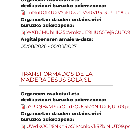
dedikazioari buruzko adierazpena:
TnNuRGI4UXV2akRwZnVVRVR5a3JrUT09.pd
Organoetan dauden ordainsariei
buruzko adierazpena:
WXBGMUhHK25pVmkzUE9HUG5TejRCUT09.
Argitalpenaren amaiera-data:
05/08/2026
-
05/08/2027
TRANSFORMADOS DE LA
MADERA JESUS SOLA SL
Organoen osaketari eta
dedikazioari buruzko adierazpena:
a2R1Q1ByM3o4OUdzQUs5M0NIUXJyUT09.pd
Organoetan dauden ordainsariei
buruzko adierazpena:
UWdkOGR5Nkh4bG1McnlqVk5ZbjNlUT09.pd