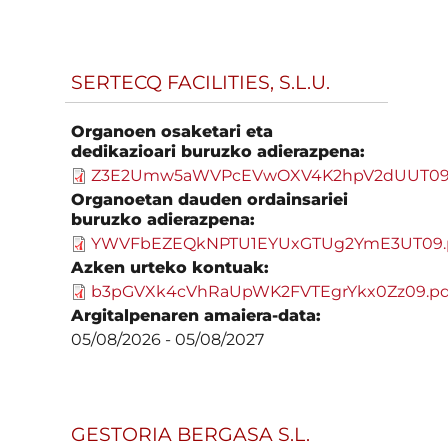
SERTECQ FACILITIES, S.L.U.
Organoen osaketari eta
dedikazioari buruzko adierazpena:
Z3E2Umw5aWVPcEVwOXV4K2hpV2dUUT09.
Organoetan dauden ordainsariei
buruzko adierazpena:
YWVFbEZEQkNPTU1EYUxGTUg2YmE3UT09.
Azken urteko kontuak:
b3pGVXk4cVhRaUpWK2FVTEgrYkx0Zz09.pd
Argitalpenaren amaiera-data:
05/08/2026
-
05/08/2027
GESTORIA BERGASA S.L.