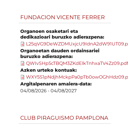
FUNDACION VICENTE FERRER
Organoen osaketari eta
dedikazioari buruzko adierazpena:
L25qVG9DeWZDMUxjcU9IdnA2dW91UT09.p
Organoetan dauden ordainsariei
buruzko adierazpena:
QWIvSHp5cTBQM3ZKdElkTnhxaTV4Zz09.pd
Azken urteko kontuak:
WXY5S1pNdjhMckpPa0pTb0owOGhHdz09.p
Argitalpenaren amaiera-data:
04/08/2026
-
04/08/2027
CLUB PIRAGUISMO PAMPLONA