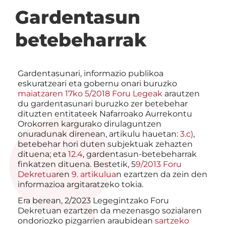
Gardentasun
betebeharrak
Gardentasunari, informazio publikoa
eskuratzeari eta gobernu onari buruzko
maiatzaren 17ko 5/2018 Foru Legeak
arautzen
du gardentasunari buruzko zer betebehar
dituzten entitateek Nafarroako Aurrekontu
Orokorren kargurako dirulaguntzen
onuradunak direnean, artikulu hauetan:
3.c)
,
betebehar hori duten subjektuak zehazten
dituena; eta
12.4
, gardentasun-betebeharrak
finkatzen dituena. Bestetik, 5
9/2013 Foru
Dekretua
ren
9. artikulua
n ezartzen da zein den
informazioa argitaratzeko tokia.
Era berean, 2/2023 Legegintzako Foru
Dekretuan ezartzen da mezenasgo sozialaren
ondoriozko pizgarrien araubidean
sartzeko