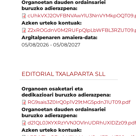
Organoetan dauden ordainsariei
buruzko adierazpena:
cUhkVXJ2OVFBNVAwYlU3NnVYMkpOQT09.
Azken urteko kontuak:
Z2xROGdnV0M2RUFpQlpLbWFBL3RZUT09.
Argitalpenaren amaiera-data:
05/08/2026
-
05/08/2027
EDITORIAL TXALAPARTA SLL
Organoen osaketari eta
dedikazioari buruzko adierazpena:
RG9sais3Z0IrQ0p1V29tMG5pdnJ1UT09.pdf
Organoetan dauden ordainsariei
buruzko adierazpena:
d21QL0JKYXRzYVNJOVlnUDRhUXlDZz09.pd
Azken urteko kontuak: