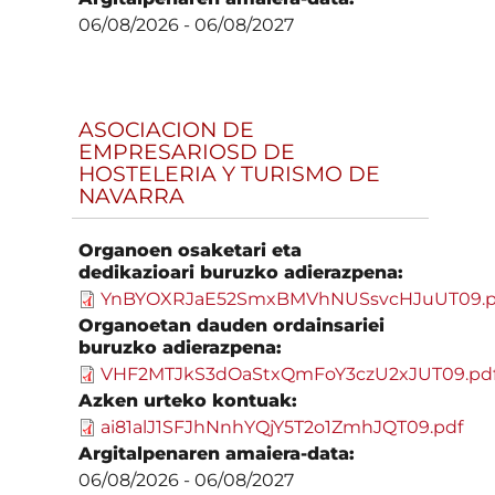
06/08/2026
-
06/08/2027
ASOCIACION DE
EMPRESARIOSD DE
HOSTELERIA Y TURISMO DE
NAVARRA
Organoen osaketari eta
dedikazioari buruzko adierazpena:
YnBYOXRJaE52SmxBMVhNUSsvcHJuUT09.p
Organoetan dauden ordainsariei
buruzko adierazpena:
VHF2MTJkS3dOaStxQmFoY3czU2xJUT09.pd
Azken urteko kontuak:
ai81alJ1SFJhNnhYQjY5T2o1ZmhJQT09.pdf
Argitalpenaren amaiera-data:
06/08/2026
-
06/08/2027