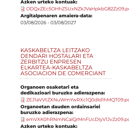
Azken urteko kontuak:
ODQxZEc5OHhZSUxNZkJVaHpkbG82Zz09.p
Argitalpenaren amaiera-data:
03/08/2026
-
03/08/2027
KASKABELTZA LEITZAKO
DENDARI HOSTALARI ETA
ZERBITZU ENPRESEN
ELKARTEA-KASKABELTZA
ASOCIACION DE COMERCIANT
Organoen osaketari eta
dedikazioari buruzko adierazpena:
ZEJ1aVVtZXNuWmYwRXc1Q0dld1hMQT09.p
Organoetan dauden ordainsariei
buruzko adierazpena:
emVXK0hRNmNCalQrMnFUcDIyV1JvZz09.p
Azken urteko kontuak: