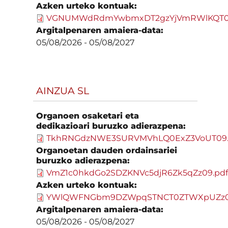
Azken urteko kontuak:
VGNUMWdRdmYwbmxDT2gzYjVmRWlKQT09
Argitalpenaren amaiera-data:
05/08/2026
-
05/08/2027
AINZUA SL
Organoen osaketari eta
dedikazioari buruzko adierazpena:
TkhRNGdzNWE3SURVMVhLQ0ExZ3VoUT09.
Organoetan dauden ordainsariei
buruzko adierazpena:
VmZ1c0hkdGo2SDZKNVc5djR6Zk5qZz09.pd
Azken urteko kontuak:
YWlQWFNGbm9DZWpqSTNCT0ZTWXpUZz0
Argitalpenaren amaiera-data:
05/08/2026
-
05/08/2027