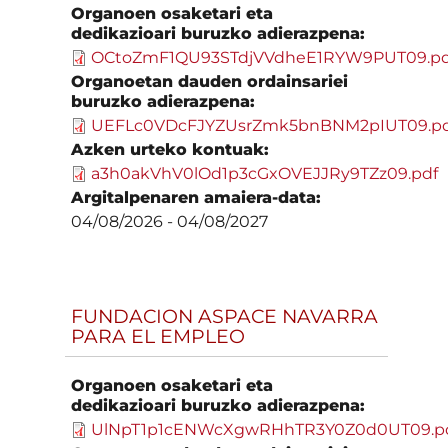
Organoen osaketari eta
dedikazioari buruzko adierazpena:
OCtoZmF1QU93STdjVVdheE1RYW9PUT09.pd
Organoetan dauden ordainsariei
buruzko adierazpena:
UEFLc0VDcFJYZUsrZmk5bnBNM2pIUT09.pd
Azken urteko kontuak:
a3h0akVhV0lOd1p3cGxOVEJJRy9TZz09.pdf
Argitalpenaren amaiera-data:
04/08/2026
-
04/08/2027
FUNDACION ASPACE NAVARRA
PARA EL EMPLEO
Organoen osaketari eta
dedikazioari buruzko adierazpena:
UlNpT1p1cENWcXgwRHhTR3Y0Z0d0UT09.p