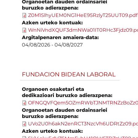
Organoetan dauden ordainsariei
buruzko adierazpena:
Z0M1SlhyUEM0NG1HeE95RzlyT25UUT09.pdf
Azken urteko kontuak:
WnNiVndXQUF3dmNWa01IT0RHc3Fjdz09.p
Argitalpenaren amaiera-data:
04/08/2026
-
04/08/2027
FUNDACION BIDEAN LABORAL
Organoen osaketari eta
dedikazioari buruzko adierazpena:
OFNGQVFQem5OZmRWbTJNMTRNZzBoZz09
Organoetan dauden ordainsariei
buruzko adierazpena:
UVo2U0h6akN2enRCT3NzcVh6UDRtZz09.pd
Azken urteko kontuak: