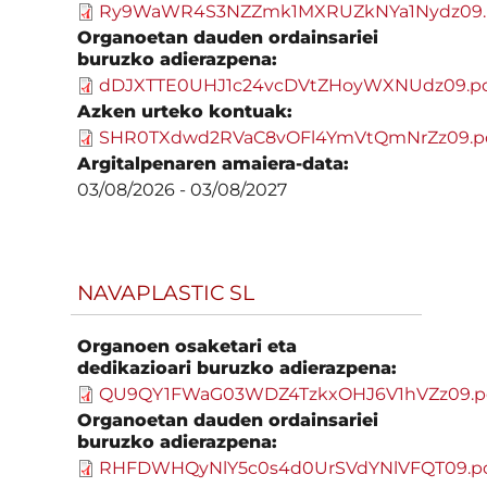
Ry9WaWR4S3NZZmk1MXRUZkNYa1Nydz09.
Organoetan dauden ordainsariei
buruzko adierazpena:
dDJXTTE0UHJ1c24vcDVtZHoyWXNUdz09.p
Azken urteko kontuak:
SHR0TXdwd2RVaC8vOFl4YmVtQmNrZz09.p
Argitalpenaren amaiera-data:
03/08/2026
-
03/08/2027
NAVAPLASTIC SL
Organoen osaketari eta
dedikazioari buruzko adierazpena:
QU9QY1FWaG03WDZ4TzkxOHJ6V1hVZz09.p
Organoetan dauden ordainsariei
buruzko adierazpena:
RHFDWHQyNlY5c0s4d0UrSVdYNlVFQT09.p