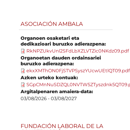
ASOCIACIÓN AMBALA
Organoen osaketari eta
dedikazioari buruzko adierazpena:
RkNPZUkvUnl2SFdLbXZLVTZic0NKdz09.pdf
Organoetan dauden ordainsariei
buruzko adierazpena:
ekxXMThON0FjSTVPSyszYUcwUEtlQT09.pdf
Azken urteko kontuak:
SGpCMnNuSDZQL0NVTW5ZTyszdnk5QT09.
Argitalpenaren amaiera-data:
03/08/2026
-
03/08/2027
FUNDACIÓN LABORAL DE LA