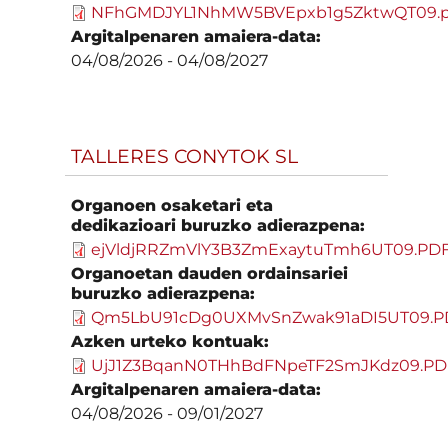
NFhGMDJYL1NhMW5BVEpxb1g5ZktwQT09.p
Argitalpenaren amaiera-data:
04/08/2026
-
04/08/2027
TALLERES CONYTOK SL
Organoen osaketari eta
dedikazioari buruzko adierazpena:
ejVldjRRZmVlY3B3ZmExaytuTmh6UT09.PD
Organoetan dauden ordainsariei
buruzko adierazpena:
Qm5LbU91cDg0UXMvSnZwak91aDI5UT09.P
Azken urteko kontuak:
UjJ1Z3BqanN0THhBdFNpeTF2SmJKdz09.PD
Argitalpenaren amaiera-data:
04/08/2026
-
09/01/2027