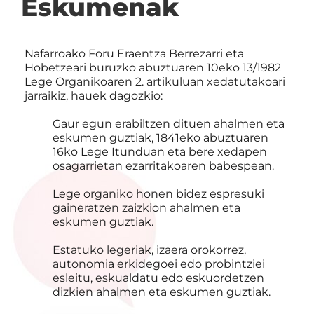
Eskumenak
Nafarroako Foru Eraentza Berrezarri eta
Hobetzeari buruzko abuztuaren 10eko 13/1982
Lege Organikoaren 2. artikuluan xedatutakoari
jarraikiz, hauek dagozkio:
Gaur egun erabiltzen dituen ahalmen eta
eskumen guztiak, 1841eko abuztuaren
16ko Lege Itunduan eta bere xedapen
osagarrietan ezarritakoaren babespean.
Lege organiko honen bidez espresuki
gaineratzen zaizkion ahalmen eta
eskumen guztiak.
Estatuko legeriak, izaera orokorrez,
autonomia erkidegoei edo probintziei
esleitu, eskualdatu edo eskuordetzen
dizkien ahalmen eta eskumen guztiak.