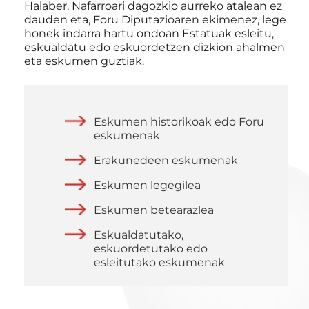
Halaber, Nafarroari dagozkio aurreko atalean ez
dauden eta, Foru Diputazioaren ekimenez, lege
honek indarra hartu ondoan Estatuak esleitu,
eskualdatu edo eskuordetzen dizkion ahalmen
eta eskumen guztiak.
Eskumen historikoak edo Foru
eskumenak
Erakunedeen eskumenak
Eskumen legegilea
Eskumen betearazlea
Eskualdatutako,
eskuordetutako edo
esleitutako eskumenak