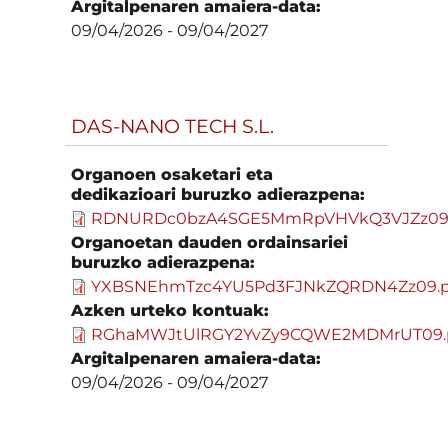
Argitalpenaren amaiera-data:
09/04/2026
-
09/04/2027
DAS-NANO TECH S.L.
Organoen osaketari eta
dedikazioari buruzko adierazpena:
RDNURDc0bzA4SGE5MmRpVHVkQ3VJZz09.
Organoetan dauden ordainsariei
buruzko adierazpena:
YXBSNEhmTzc4YU5Pd3FJNkZQRDN4Zz09.p
Azken urteko kontuak:
RGhaMWJtUlRGY2YvZy9CQWE2MDMrUT09.
Argitalpenaren amaiera-data:
09/04/2026
-
09/04/2027