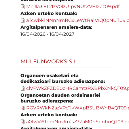
MnJla3lEL2IzV0lzU1pvNUtZVE12Zz09.pdf
Azken urteko kontuak:
aTcwbk1NNnNmRGxLeWtRa1VrQ0pNUT09.p
Argitalpenaren amaiera-data:
16/04/2026
-
16/04/2027
MULFUNWORKS S.L.
Organoen osaketari eta
dedikazioari buruzko adierazpena:
clVFWkZFZDE0cHRCamtzRXBPbXNkQT09.p
Organoetan dauden ordainsariei
buruzko adierazpena:
RGVRWkNZazVPcTlkWXpBSUl3WnB4QT09.
Azken urteko kontuak:
a0IwVi91bmNnUm1sZ3ZaM0hSbnhnQT09.p
Argitalpenaren amaiera-data: