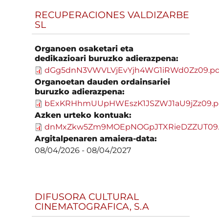
RECUPERACIONES VALDIZARBE
SL
Organoen osaketari eta
dedikazioari buruzko adierazpena:
dGg5dnN3VWVLVjEvYjh4WG1iRWd0Zz09.pd
Organoetan dauden ordainsariei
buruzko adierazpena:
bExKRHhmUUpHWEszK1JSZWJ1aU9jZz09.p
Azken urteko kontuak:
dnMxZkw5Zm9MOEpNOGpJTXRieDZZUT09.
Argitalpenaren amaiera-data:
08/04/2026
-
08/04/2027
DIFUSORA CULTURAL
CINEMATOGRAFICA, S.A