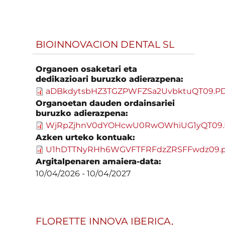
BIOINNOVACION DENTAL SL
Organoen osaketari eta
dedikazioari buruzko adierazpena:
aDBkdytsbHZ3TGZPWFZSa2UvbktuQT09.P
Organoetan dauden ordainsariei
buruzko adierazpena:
WjRpZjhnV0dYOHcwU0RwOWhiUG1yQT09.
Azken urteko kontuak:
U1hDTTNyRHh6WGVFTFRFdzZRSFFwdz09.p
Argitalpenaren amaiera-data:
10/04/2026
-
10/04/2027
FLORETTE INNOVA IBERICA,