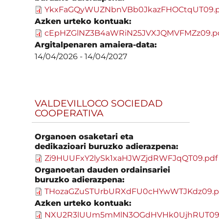
YkxFaGQyWUZNbnVBb0JkazFHOCtqUT09.p
Azken urteko kontuak:
cEpHZGlNZ3B4aWRiN25JVXJQMVFMZz09.p
Argitalpenaren amaiera-data:
14/04/2026
-
14/04/2027
VALDEVILLOCO SOCIEDAD
COOPERATIVA
Organoen osaketari eta
dedikazioari buruzko adierazpena:
Zi9HUUFxY2lySk1xaHJWZjdRWFJqQT09.pdf
Organoetan dauden ordainsariei
buruzko adierazpena:
THozaGZuSTUrbURXdFU0cHYwWTJKdz09.p
Azken urteko kontuak:
NXU2R3lUUm5mMlN3OGdHVHk0UjhRUT09.