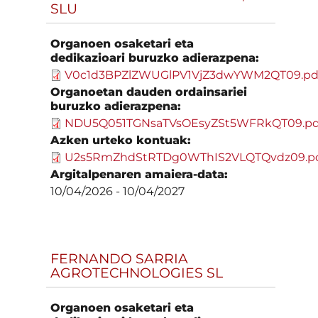
SLU
Organoen osaketari eta
dedikazioari buruzko adierazpena:
V0c1d3BPZlZWUGlPV1VjZ3dwYWM2QT09.pd
Organoetan dauden ordainsariei
buruzko adierazpena:
NDU5Q051TGNsaTVsOEsyZSt5WFRkQT09.pd
Azken urteko kontuak:
U2s5RmZhdStRTDg0WThIS2VLQTQvdz09.p
Argitalpenaren amaiera-data:
10/04/2026
-
10/04/2027
FERNANDO SARRIA
AGROTECHNOLOGIES SL
Organoen osaketari eta