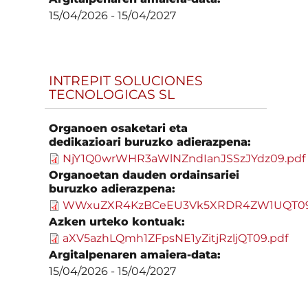
15/04/2026
-
15/04/2027
INTREPIT SOLUCIONES
TECNOLOGICAS SL
Organoen osaketari eta
dedikazioari buruzko adierazpena:
NjY1Q0wrWHR3aWlNZndIanJSSzJYdz09.pdf
Organoetan dauden ordainsariei
buruzko adierazpena:
WWxuZXR4KzBCeEU3Vk5XRDR4ZW1UQT09
Azken urteko kontuak:
aXV5azhLQmh1ZFpsNE1yZitjRzljQT09.pdf
Argitalpenaren amaiera-data:
15/04/2026
-
15/04/2027