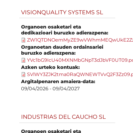
VISIONQUALITY SYSTEMS SL
Organoen osaketari eta
dedikazioari buruzko adierazpena:
ZW1QTDNOemMyZE9wVWhmMEQwUkE2Zz0
Organoetan dauden ordainsariei
buruzko adierazpena:
YVc1bG9IcU40MXNMbGNpT3dJbVF0UT09.p
Azken urteko kontuak:
SVlWY3ZJK2tma0RaQWNEWTVvQ2F3Zz09.p
Argitalpenaren amaiera-data:
09/04/2026
-
09/04/2027
INDUSTRIAS DEL CAUCHO SL
Organoen osaketari eta