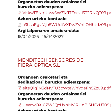
Organoetan dauden ordainsariei
buruzko adierazpena:
VkkwTENqUksvSWZMT1ZocUl3T2RNQT09.p
Azken urteko kontuak:
a3hsaEgvMjh5WUdtVXRwZVhLOHhtdz09.p
Argitalpenaren amaiera-data:
15/04/2026
-
15/04/2027
MENDITECH SENSORES DE
FIBRA OPTICA S.L
Organoen osaketari eta
dedikazioari buruzko adierazpena:
eitsQ1g1N3dNVTU3bWtaWnVqeFh5Zz09.pdf
Organoetan dauden ordainsariei
buruzko adierazpena:
UWcwOXI0ZWJQcUxnMVlRUnBiSHFxUT09.
Azken urteko kontuak: