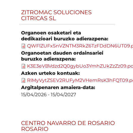
ZITROMAC SOLUCIONES
CITRICAS SL
Organoen osaketari eta
dedikazioari buruzko adierazpena:
QWFlZUFxSnVZNTM3RkZ6TzFDdDN6UT09.p
Organoetan dauden ordainsariei
buruzko adierazpena:
K3E3eVBVdzd2Q0gybUo3YmhZUkZzZz09.pd
Azken urteko kontuak:
RlMyVytZSEV2RUFyM2VHemRsK3hFQT09.p
Argitalpenaren amaiera-data:
15/04/2026
-
15/04/2027
CENTRO NAVARRO DE ROSARIO
ROSARIO