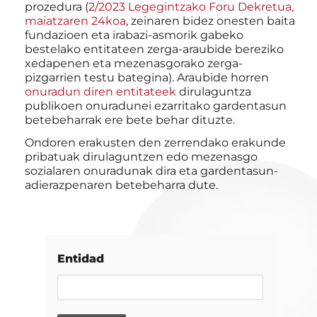
prozedura (
2/2023 Legegintzako Foru Dekretua,
maiatzaren 24koa
, zeinaren bidez onesten baita
fundazioen eta irabazi-asmorik gabeko
bestelako entitateen zerga-araubide bereziko
xedapenen eta mezenasgorako zerga-
pizgarrien testu bategina). Araubide horren
onuradun diren entitateek
dirulaguntza
publikoen onuradunei ezarritako gardentasun
betebeharrak ere bete behar dituzte.
Ondoren erakusten den zerrendako erakunde
pribatuak dirulaguntzen edo mezenasgo
sozialaren onuradunak dira eta gardentasun-
adierazpenaren betebeharra dute.
Entidad