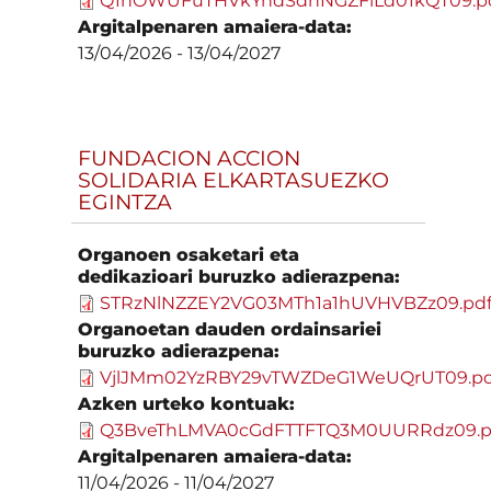
Q1hOWUFuTHVkYndSdnNGZFlLd01kQT09.p
Argitalpenaren amaiera-data:
13/04/2026
-
13/04/2027
FUNDACION ACCION
SOLIDARIA ELKARTASUEZKO
EGINTZA
Organoen osaketari eta
dedikazioari buruzko adierazpena:
STRzNlNZZEY2VG03MTh1a1hUVHVBZz09.pd
Organoetan dauden ordainsariei
buruzko adierazpena:
VjlJMm02YzRBY29vTWZDeG1WeUQrUT09.pd
Azken urteko kontuak:
Q3BveThLMVA0cGdFTTFTQ3M0UURRdz09.p
Argitalpenaren amaiera-data:
11/04/2026
-
11/04/2027