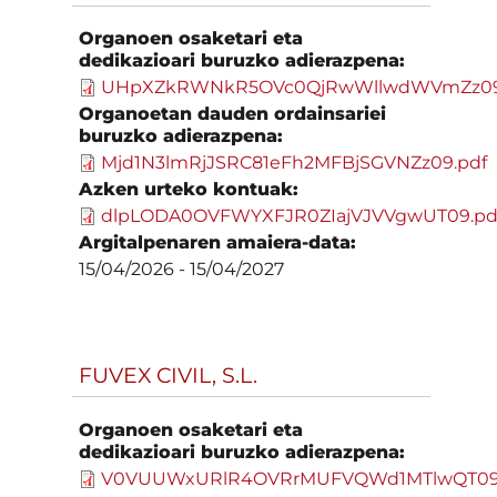
Organoen osaketari eta
dedikazioari buruzko adierazpena:
UHpXZkRWNkR5OVc0QjRwWllwdWVmZz09
Organoetan dauden ordainsariei
buruzko adierazpena:
Mjd1N3lmRjJSRC81eFh2MFBjSGVNZz09.pdf
Azken urteko kontuak:
dlpLODA0OVFWYXFJR0ZIajVJVVgwUT09.pd
Argitalpenaren amaiera-data:
15/04/2026
-
15/04/2027
FUVEX CIVIL, S.L.
Organoen osaketari eta
dedikazioari buruzko adierazpena:
V0VUUWxURlR4OVRrMUFVQWd1MTlwQT09