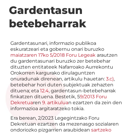
Gardentasun
betebeharrak
Gardentasunari, informazio publikoa
eskuratzeari eta gobernu onari buruzko
maiatzaren 17ko 5/2018 Foru Legeak
arautzen
du gardentasunari buruzko zer betebehar
dituzten entitateek Nafarroako Aurrekontu
Orokorren kargurako dirulaguntzen
onuradunak direnean, artikulu hauetan:
3.c)
,
betebehar hori duten subjektuak zehazten
dituena; eta
12.4
, gardentasun-betebeharrak
finkatzen dituena. Bestetik, 5
9/2013 Foru
Dekretua
ren
9. artikulua
n ezartzen da zein den
informazioa argitaratzeko tokia.
Era berean, 2/2023 Legegintzako Foru
Dekretuan ezartzen da mezenasgo sozialaren
ondoriozko pizgarrien araubidean
sartzeko