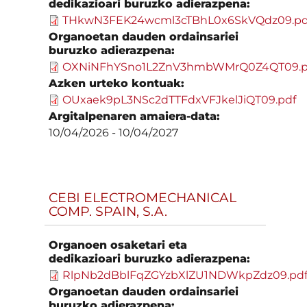
dedikazioari buruzko adierazpena:
THkwN3FEK24wcml3cTBhL0x6SkVQdz09.pd
Organoetan dauden ordainsariei
buruzko adierazpena:
OXNiNFhYSno1L2ZnV3hmbWMrQ0Z4QT09.p
Azken urteko kontuak:
OUxaek9pL3NSc2dTTFdxVFJkelJiQT09.pdf
Argitalpenaren amaiera-data:
10/04/2026
-
10/04/2027
CEBI ELECTROMECHANICAL
COMP. SPAIN, S.A.
Organoen osaketari eta
dedikazioari buruzko adierazpena:
RlpNb2dBblFqZGYzbXlZU1NDWkpZdz09.pd
Organoetan dauden ordainsariei
buruzko adierazpena: