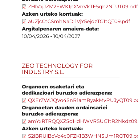
ZHlVajJZM2FWK1pXVnVkTE5qb2NTUT09.pdf
Azken urteko kontuak:
aUZjcCtCSmhNaDI1VjY5ejdzTG1tQT09.pdf
Argitalpenaren amaiera-data:
10/04/2026
-
10/04/2027
ZEO TECHNOLOGY FOR
INDUSTRY S.L.
Organoen osaketari eta
dedikazioari buruzko adierazpena:
QXErZWlJQVo4SnR1amRyakMvRUJyQT09.p
Organoetan dauden ordainsariei
buruzko adierazpena:
amYxRTRQQXZSdHdHWVRSUG1tR2Nkdz09.
Azken urteko kontuak:
S2lBRUlBcVo4c0FZK1B3WHNSUm1RQT09.p