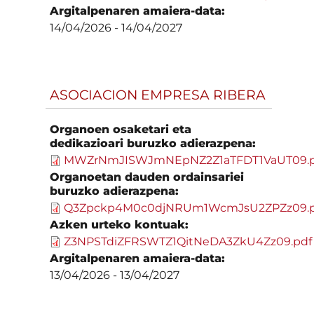
Argitalpenaren amaiera-data:
14/04/2026
-
14/04/2027
ASOCIACION EMPRESA RIBERA
Organoen osaketari eta
dedikazioari buruzko adierazpena:
MWZrNmJISWJmNEpNZ2Z1aTFDT1VaUT09.p
Organoetan dauden ordainsariei
buruzko adierazpena:
Q3Zpckp4M0c0djNRUm1WcmJsU2ZPZz09.p
Azken urteko kontuak:
Z3NPSTdiZFRSWTZ1QitNeDA3ZkU4Zz09.pdf
Argitalpenaren amaiera-data:
13/04/2026
-
13/04/2027