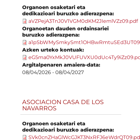
Organoen osaketari eta
dedikazioari buruzko adierazpena:
aVZPejA3TnJ0V1VGM0dKM2JIemlVZz09.pdf
Organoetan dauden ordainsariei
buruzko adierazpena:
a1pSbWMySmkySmt1OHBwRmtuSEd3UT09.
Azken urteko kontuak:
eG5ma0YxMkJ0VUFUVXU0dUc4Ty9iZz09.pd
Argitalpenaren amaiera-data:
08/04/2026
-
08/04/2027
ASOCIACION CASA DE LOS
NAVARROS
Organoen osaketari eta
dedikazioari buruzko adierazpena:
SVk0cnZHaGlWcGJKT3NxRFJ6eWdrQT09.pd