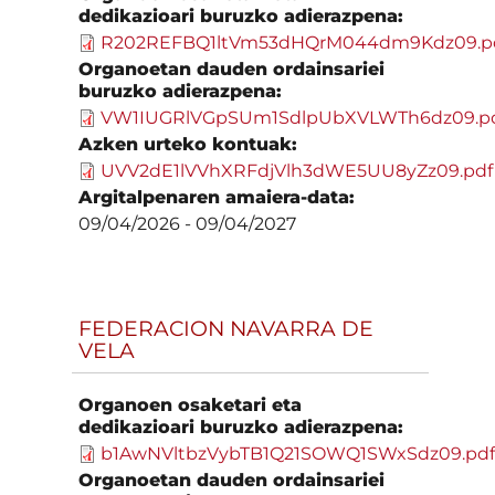
dedikazioari buruzko adierazpena:
R202REFBQ1ltVm53dHQrM044dm9Kdz09.p
Organoetan dauden ordainsariei
buruzko adierazpena:
VW1IUGRlVGpSUm1SdlpUbXVLWTh6dz09.p
Azken urteko kontuak:
UVV2dE1lVVhXRFdjVlh3dWE5UU8yZz09.pdf
Argitalpenaren amaiera-data:
09/04/2026
-
09/04/2027
FEDERACION NAVARRA DE
VELA
Organoen osaketari eta
dedikazioari buruzko adierazpena:
b1AwNVltbzVybTB1Q21SOWQ1SWxSdz09.pd
Organoetan dauden ordainsariei