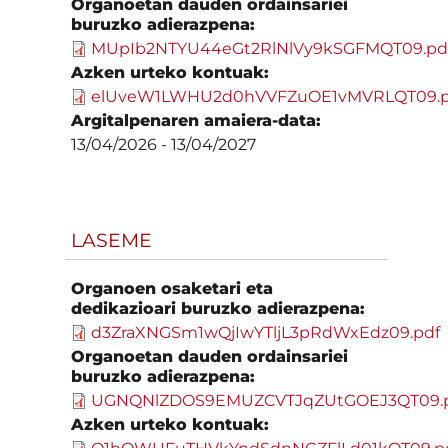
Organoetan dauden ordainsariei
buruzko adierazpena:
MUpIb2NTYU44eGt2RlNlVy9kSGFMQT09.pd
Azken urteko kontuak:
elUveW1LWHU2d0hVVFZuOE1vMVRLQT09.p
Argitalpenaren amaiera-data:
13/04/2026
-
13/04/2027
LASEME
Organoen osaketari eta
dedikazioari buruzko adierazpena:
d3ZraXNGSm1wQjIwYTljL3pRdWxEdz09.pdf
Organoetan dauden ordainsariei
buruzko adierazpena:
UGNQNlZDOS9EMUZCVTJqZUtGOEJ3QT09.
Azken urteko kontuak: