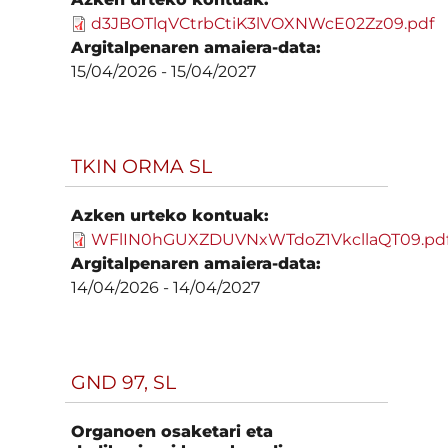
d3JBOTlqVCtrbCtiK3lVOXNWcE02Zz09.pdf
Argitalpenaren amaiera-data:
15/04/2026
-
15/04/2027
TKIN ORMA SL
Azken urteko kontuak:
WFlIN0hGUXZDUVNxWTdoZ1VkcllaQT09.pd
Argitalpenaren amaiera-data:
14/04/2026
-
14/04/2027
GND 97, SL
Organoen osaketari eta