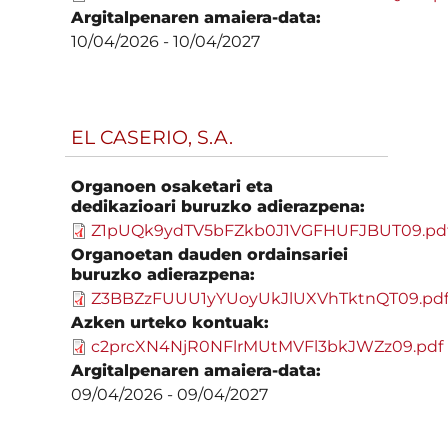
Argitalpenaren amaiera-data:
10/04/2026
-
10/04/2027
EL CASERIO, S.A.
Organoen osaketari eta
dedikazioari buruzko adierazpena:
Z1pUQk9ydTV5bFZkb0J1VGFHUFJBUT09.pd
Organoetan dauden ordainsariei
buruzko adierazpena:
Z3BBZzFUUU1yYUoyUkJlUXVhTktnQT09.pd
Azken urteko kontuak:
c2prcXN4NjR0NFlrMUtMVFl3bkJWZz09.pdf
Argitalpenaren amaiera-data:
09/04/2026
-
09/04/2027