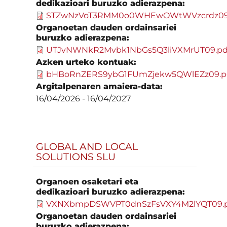
dedikazioari buruzko adierazpena:
STZwNzVoT3RMM0o0WHEwOWtWVzcrdz09
Organoetan dauden ordainsariei
buruzko adierazpena:
UTJvNWNkR2Mvbk1NbGs5Q3liVXMrUT09.pd
Azken urteko kontuak:
bHBoRnZERS9ybG1FUmZjekw5QWlEZz09.p
Argitalpenaren amaiera-data:
16/04/2026
-
16/04/2027
GLOBAL AND LOCAL
SOLUTIONS SLU
Organoen osaketari eta
dedikazioari buruzko adierazpena:
VXNXbmpDSWVPT0dnSzFsVXY4M2lYQT09.
Organoetan dauden ordainsariei
buruzko adierazpena: