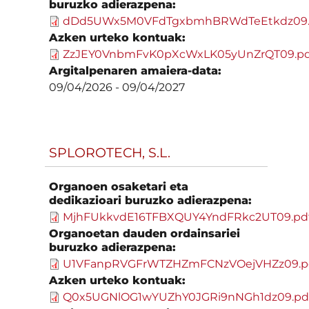
buruzko adierazpena:
dDd5UWx5M0VFdTgxbmhBRWdTeEtkdz09.
Azken urteko kontuak:
ZzJEY0VnbmFvK0pXcWxLK05yUnZrQT09.pd
Argitalpenaren amaiera-data:
09/04/2026
-
09/04/2027
SPLOROTECH, S.L.
Organoen osaketari eta
dedikazioari buruzko adierazpena:
MjhFUkkvdE16TFBXQUY4YndFRkc2UT09.pd
Organoetan dauden ordainsariei
buruzko adierazpena:
U1VFanpRVGFrWTZHZmFCNzVOejVHZz09.p
Azken urteko kontuak:
Q0x5UGNlOG1wYUZhY0JGRi9nNGh1dz09.pd