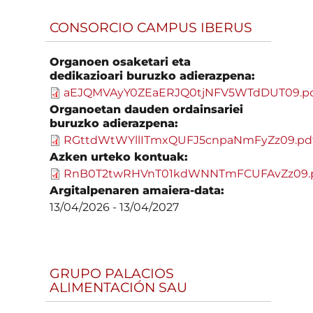
CONSORCIO CAMPUS IBERUS
Organoen osaketari eta
dedikazioari buruzko adierazpena:
aEJQMVAyY0ZEaERJQ0tjNFV5WTdDUT09.p
Organoetan dauden ordainsariei
buruzko adierazpena:
RGttdWtWYllITmxQUFJ5cnpaNmFyZz09.pd
Azken urteko kontuak:
RnB0T2twRHVnT01kdWNNTmFCUFAvZz09.
Argitalpenaren amaiera-data:
13/04/2026
-
13/04/2027
GRUPO PALACIOS
ALIMENTACIÓN SAU