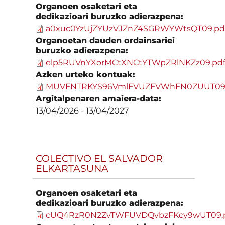
Organoen osaketari eta
dedikazioari buruzko adierazpena:
a0xuc0YzUjZYUzVJZnZ4SGRWYWtsQT09.pd
Organoetan dauden ordainsariei
buruzko adierazpena:
elp5RUVnYXorMCtXNCtYTWpZRlNKZz09.pd
Azken urteko kontuak:
MUVFNTRKYS96VmlFVUZFVWhFN0ZUUT09.
Argitalpenaren amaiera-data:
13/04/2026
-
13/04/2027
COLECTIVO EL SALVADOR
ELKARTASUNA
Organoen osaketari eta
dedikazioari buruzko adierazpena:
cUQ4RzR0N2ZvTWFUVDQvbzFKcy9wUT09.