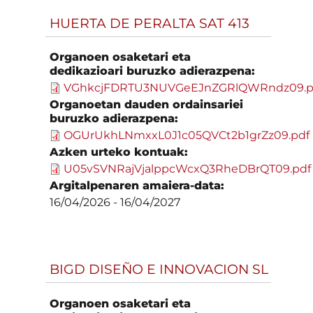
HUERTA DE PERALTA SAT 413
Organoen osaketari eta
dedikazioari buruzko adierazpena:
VGhkcjFDRTU3NUVGeEJnZGRlQWRndz09.p
Organoetan dauden ordainsariei
buruzko adierazpena:
OGUrUkhLNmxxL0J1c05QVCt2b1grZz09.pdf
Azken urteko kontuak:
U05vSVNRajVjalppcWcxQ3RheDBrQT09.pdf
Argitalpenaren amaiera-data:
16/04/2026
-
16/04/2027
BIGD DISEÑO E INNOVACION SL
Organoen osaketari eta