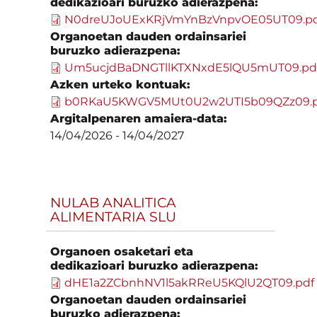
dedikazioari buruzko adierazpena:
N0dreUJoUExKRjVmYnBzVnpvOE05UT09.pd
Organoetan dauden ordainsariei
buruzko adierazpena:
Um5ucjdBaDNGTllKTXNxdE5lQU5mUT09.pd
Azken urteko kontuak:
b0RKaU5KWGV5MUt0U2w2UTI5b09QZz09.p
Argitalpenaren amaiera-data:
14/04/2026
-
14/04/2027
NULAB ANALITICA
ALIMENTARIA SLU
Organoen osaketari eta
dedikazioari buruzko adierazpena:
dHE1a2ZCbnhNV1l5akRReU5KQlU2QT09.pdf
Organoetan dauden ordainsariei
buruzko adierazpena: