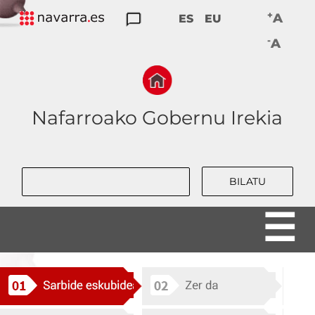
Skip
+
A
ES
EU
to
GARDENTASUNA
PARTAIDETZA
DATU
KONTUAK
JARDUNBIDE
-
main
A
IREKIAK
EMATEA
EGOKIAK
navigation
Nafarroako Gobernu Irekia
Bilatu