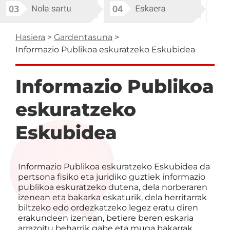
Breadcrumb
Hasiera
Gardentasuna
Informazio Publikoa eskuratzeko Eskubidea
Informazio Publikoa
eskuratzeko
Eskubidea
Informazio Publikoa eskuratzeko Eskubidea da
pertsona fisiko eta juridiko guztiek informazio
publikoa eskuratzeko dutena, dela norberaren
izenean eta bakarka eskaturik, dela herritarrak
biltzeko edo ordezkatzeko legez eratu diren
erakundeen izenean, betiere beren eskaria
arrazoitu beharrik gabe eta muga bakarrak