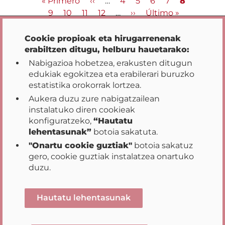
Pagination
First
« Primero
Previous
‹‹
…
Orria
4
Orria
5
Orria
6
Orria
7
Uneko
8
Pribatutasun-aukerak
page
Orria
9
Orria
10
Orria
11
page
Orria
12
…
Next
››
Last
Último »
orrialdea
page
page
Cookie propioak eta hirugarrenenak
erabiltzen ditugu, helburu hauetarako:
Nabigazioa hobetzea, erakusten ditugun
edukiak egokitzea eta erabilerari buruzko
estatistika orokorrak lortzea.
Aukera duzu zure nabigatzailean
instalatuko diren cookieak
Hasiera
Gardentasuna
Partaidetza
|
|
|
konfiguratzeko,
“Hautatu
Datu Irekiak
Gobernuaren Ekintza
|
|
lehentasunak”
botoia sakatuta.
Jardunbide Egokiak
"Onartu cookie guztiak"
botoia sakatuz
gero, cookie guztiak instalatzea onartuko
|
|
|
Webaren Mapa
Lege oharra
Erabilerraztasuna
duzu.
|
Iradokizunak eta erreklamazioak
Pribatutasun-aukerak
Hautatu lehentasunak