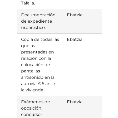
Tafalla.
Documentación
Ebatzia
Parte
de expediente
baiet
urbanístico.
Copia de todas las
Ebatzia
Baiet
quejas
presentadas en
relación con la
colocación de
pantallas
antisonido en la
autovía A15 ante
la vivienda
Exámenes de
Ebatzia
Baiet
oposición,
concurso-