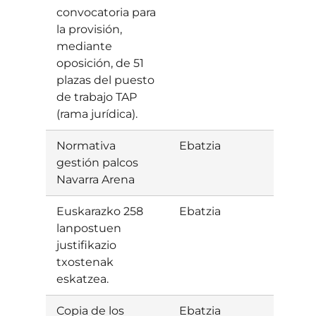
convocatoria para
la provisión,
mediante
oposición, de 51
plazas del puesto
de trabajo TAP
(rama jurídica).
Normativa
Ebatzia
Baiet
gestión palcos
Navarra Arena
Euskarazko 258
Ebatzia
Baiet
lanpostuen
justifikazio
txostenak
eskatzea.
Copia de los
Ebatzia
Baiet