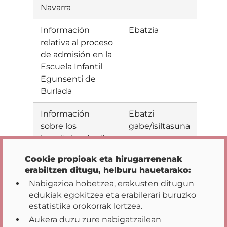
Navarra
Información
Ebatzia
Baiet
relativa al proceso
de admisión en la
Escuela Infantil
Egunsenti de
Burlada
Información
Ebatzi
sobre los
gabe/isiltasuna
Pribatutasun-aukerak
hospitales de día
de salud mental
Cookie propioak eta hirugarrenenak
—o recursos que
erabiltzen ditugu, helburu hauetarako:
ejercen como tal
Nabigazioa hobetzea, erakusten ditugun
— disponibles en
edukiak egokitzea eta erabilerari buruzko
la comunidad de
estatistika orokorrak lortzea.
los años 2020 a
Aukera duzu zure nabigatzailean
2025