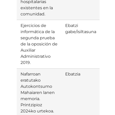
hospitalarias
existentes en la
comunidad.
Ejercicios de
Ebatzi
informática de la
gabe/isiltasuna
segunda prueba
de la oposición de
Auxiliar
Administrativo
2019.
Nafarroan
Ebatzia
Baiet
eratutako
Autokontsumo
Mahaiaren lanen
memoria.
Printzipioz
2024ko urtekoa.