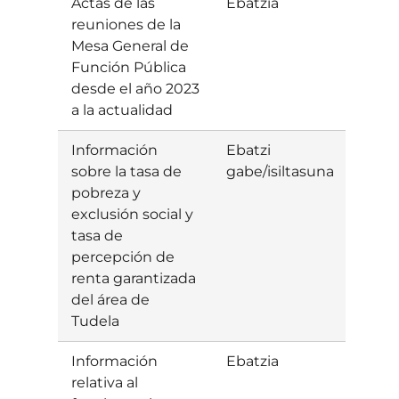
Actas de las
Ebatzia
Baiet
reuniones de la
Mesa General de
Función Pública
desde el año 2023
a la actualidad
Información
Ebatzi
sobre la tasa de
gabe/isiltasuna
pobreza y
exclusión social y
tasa de
percepción de
renta garantizada
del área de
Tudela
Información
Ebatzia
Baiet
relativa al