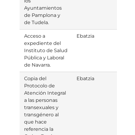
los
Ayuntamientos
de Pamplona y
de Tudela.
Acceso a
Ebatzia
Bazt
expediente del
Instituto de Salud
Pública y Laboral
de Navarra.
Copia del
Ebatzia
Bazt
Protocolo de
Atención Integral
a las personas
transexuales y
transgénero al
que hace
referencia la