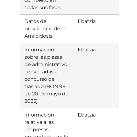
completo en
todas sus fases.
Datos de
Ebatzia
Bazt
prevalencia de la
Amiloidosis.
Información
Ebatzia
Baiet
sobre las plazas
de administrativo
convocadas a
concurso de
traslado (BON 98,
de 20 de mayo de
2025)
Información
Ebatzia
Baiet
relativa a las
empresas
presentadas en la