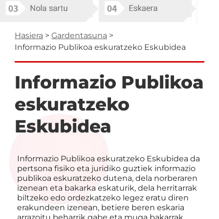
Breadcrumb
Hasiera
Gardentasuna
Informazio Publikoa eskuratzeko Eskubidea
Informazio Publikoa
eskuratzeko
Eskubidea
Informazio Publikoa eskuratzeko Eskubidea da
pertsona fisiko eta juridiko guztiek informazio
publikoa eskuratzeko dutena, dela norberaren
izenean eta bakarka eskaturik, dela herritarrak
biltzeko edo ordezkatzeko legez eratu diren
erakundeen izenean, betiere beren eskaria
arrazoitu beharrik gabe eta muga bakarrak