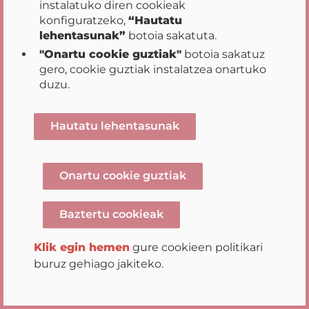
instalatuko diren cookieak
konfiguratzeko,
“Hautatu
Exámenes de
Ebatzia
Baiet
lehentasunak”
botoia sakatuta.
oposición,
"Onartu cookie guztiak"
botoia sakatuz
concurso-
gero, cookie guztiak instalatzea onartuko
oposición, listas
duzu.
de contratación
temporal
realizados en
Hautatu lehentasunak
Navarra junto con
sus plantillas de
respuestas
Onartu cookie guztiak
definitivas de las
oposiciones de
Baztertu cookieak
cuidador y
cuidador
Klik egin hemen
gure cookieen politikari
gerontológico
buruz gehiago jakiteko.
Número de
Ebatzia
Baiet
contratos