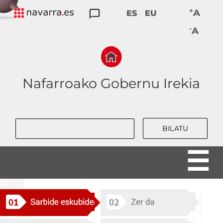
Skip
+
A
ES
EU
to
GARDENTASUNA
PARTAIDETZA
DATU
KONTUAK
JARDUNBIDE
-
main
A
IREKIAK
EMATEA
EGOKIAK
navigation
Nafarroako Gobernu Irekia
Bilatu