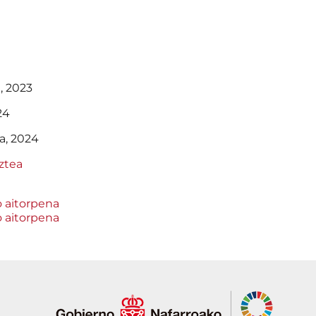
a, 2023
24
a, 2024
ztea
o aitorpena
o aitorpena