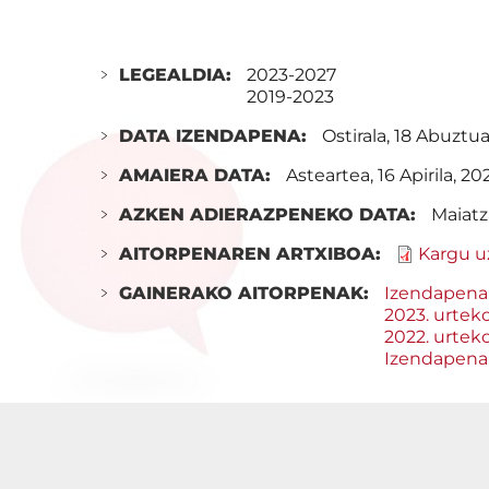
LEGEALDIA:
2023-2027
2019-2023
DATA IZENDAPENA:
Ostirala, 18 Abuztu
AMAIERA DATA:
Asteartea, 16 Apirila, 20
AZKEN ADIERAZPENEKO DATA:
Maiatz
AITORPENAREN ARTXIBOA:
Kargu u
GAINERAKO AITORPENAK:
Izendapena
2023. urtek
2022. urtek
Izendapena