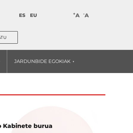
+
-
A
A
ES
EU
JARDUNBIDE EGOKIAK
o Kabinete burua