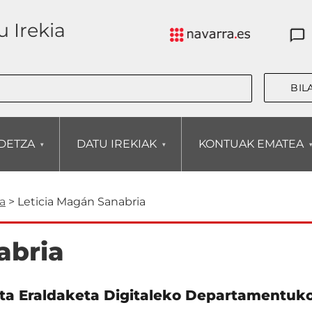
 Irekia
DETZA
DATU IREKIAK
KONTUAK EMATEA
a
Leticia Magán Sanabria
abria
eta Eraldaketa Digitaleko Departamentuk