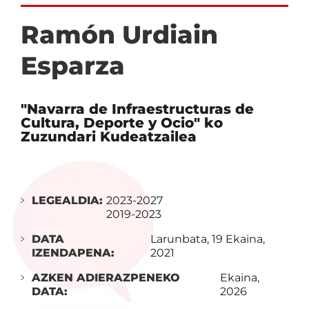
Ramón Urdiain
Esparza
"Navarra de Infraestructuras de
Cultura, Deporte y Ocio" ko
Zuzundari Kudeatzailea
LEGEALDIA:
2023-2027
2019-2023
DATA
Larunbata, 19 Ekaina,
IZENDAPENA:
2021
AZKEN ADIERAZPENEKO
Ekaina,
DATA:
2026