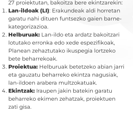
27 proiektutan, bakoitza bere ekintzarekin:
Lan-ildoak (LI)
: Erakundeak aldi horretan
garatu nahi dituen funtsezko gaien barne-
kategorizazioa.
Helburuak:
Lan-ildo eta ardatz bakoitzari
lotutako erronka edo xede espezifikoak,
Planean zehaztutako ikuspegia lortzeko
bete beharrekoak.
Proiektua:
Helburuak betetzeko abian jarri
eta gauzatu beharreko ekintza nagusiak,
lan-ildoen arabera multzokatuak.
Ekintzak:
Iraupen jakin batekin garatu
beharreko ekimen zehatzak, proiektuen
zati gisa.