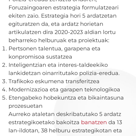
Foruzaingoaren estrategia formulatzeari
ekiten zaio. Estrategia hori 5 ardatzetan
egituratzen da, eta ardatz horietan
artikulatzen dira 2020-2023 aldian lortu
beharreko helburuak eta proiektuak:
Pertsonen talentua, garapena eta
konpromisoa sustatzea
Inteligentzian eta interes-taldeekiko
lankidetzan oinarritutako polizia-eredua.
Trafikoko eskumena transferitzea
Modernizazioa eta garapen teknologikoa
Etengabeko hobekuntza eta bikaintasuna
prozesuetan
Aurreko ataletan deskribatutako 5 ardatz
estrategikoetako bakoitza
banatzen
da 13
lan-ildotan, 38 helburu estrategikotan eta