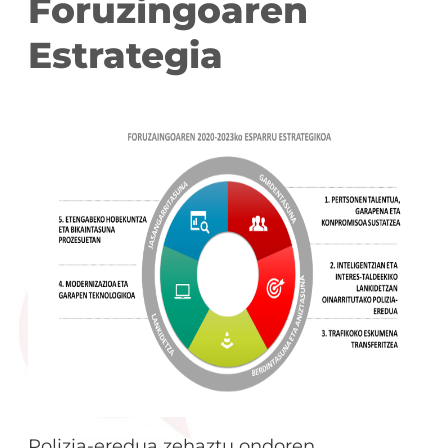
Foruzingoaren
Estrategia
Polizia-eredua zehaztu ondoren,